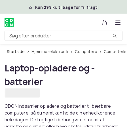
Spring til hovedindhold
Kun 299 kr. tilbage før fri fragt!
Søg efter produkter
Startside
Hjemme-elektronik
Computere
Computer
Laptop-opladere og -
batterier
CDON indsamler opladere og batterier til bærbare
computere, så du nemt kan holde din enhed kørende
hele dagen. Det rigtige tilbehør gør det nemt at
udskifte en slidt del eller have ekstra udstyr til arbejde,