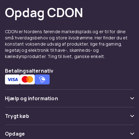
Udskift, opgrader eller
Opdag CDON
suppler
Opladere og batterier slides med tiden. Måske
CDON er Nordens førende markedsplads og er til for dine
holder batteriet ikke så længe, ​​som det
små hverdagsbehov og store livsdrømme. Her finder du et
plejede, eller du ønsker en ekstra oplader til dit
konstant voksende udvalg af produkter, lige fra gaming,
kontor eller din taske. Uanset årsagen er det
legetøj og elektronik til have-, skønheds- og
kæledyrsprodukter. Ting til livet, ganske enkelt.
nemt at finde den rigtige del hos CDON. Vi
samler modeller, der passer til mange
Betalingsalternativ
forskellige computere – fra hverdagsbærbare
computere til kraftfulde arbejdsstationer.
Til flere mærker og behov
Hjælp og information
Hos CDON finder du opladere og batterier, der
er kompatible med populære producenter
Ofte stillede spørgsmål
Trygt køb
som HP, Lenovo, Dell, Asus, Acer og flere. Her
Spor pakke
finder du originale produkter og kompatible
Betaling
Opdage
alternativer – alle udvalgt til at give stabil
Fortryd & returner her