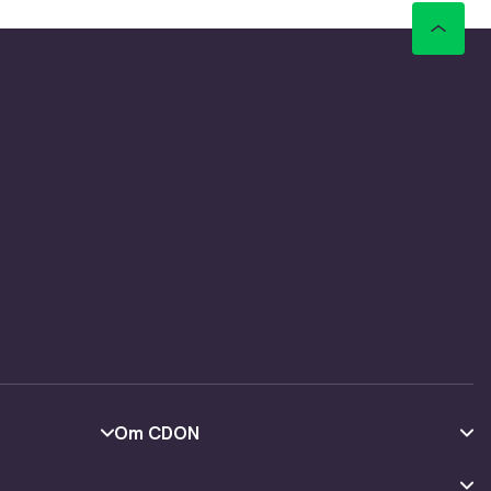
Om CDON
Om os