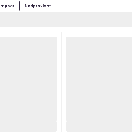
tæpper
Nødproviant