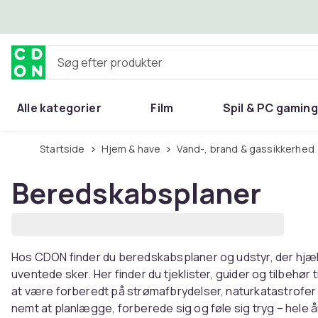
Spring til hovedindhold
Søg efter produkter
Alle kategorier
Film
Spil & PC gaming
Hjem & have
Startside
Hjem & have
Vand-, brand & gassikkerhed
Beredskabsplaner
Hos CDON finder du beredskabsplaner og udstyr, der hjælp
uventede sker. Her finder du tjeklister, guider og tilbehør ti
at være forberedt på strømafbrydelser, naturkatastrofer 
nemt at planlægge, forberede sig og føle sig tryg – hele å