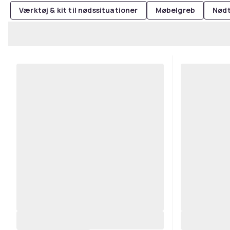
Værktøj & kit til nødssituationer
Møbelgreb
Nød