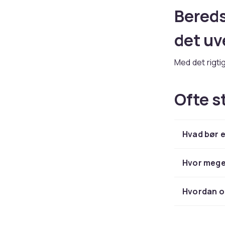
Bereds
det uv
Med det rigt
strømafbrydel
nødproviant
,
Ofte s
familie trygge
Sikr h
Hvad bør 
Supplér dit 
jordskælvsal
Hvor mege
og gassikker
Hvordan o