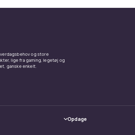
 hverdagsbehov og store
ter, lige fra gaming, legetøj og
vet, ganske enkelt.
Opdage
Kategorier