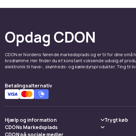
Opdag CDON
CDON er Nordens førende markedsplads og er til for dine små
livsdrømme. Her finder du et konstant voksende udvalg af produk
elektronik til have-, skønheds- og kæledyrsprodukter. Ting til li
Betalingsalternativ
Hjælp og information
Trygt køb
CDONs Markedsplads
Ofte stillede spørgsmål
Betaling
CDON på sociale medier