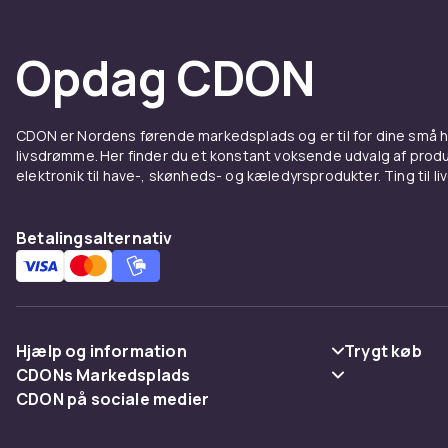
Opdag CDON
CDON er Nordens førende markedsplads og er til for dine små
livsdrømme. Her finder du et konstant voksende udvalg af produk
elektronik til have-, skønheds- og kæledyrsprodukter. Ting til li
Betalingsalternativ
Hjælp og information
Trygt køb
CDONs Markedsplads
Ofte stillede spørgsmål
Betaling
CDON på sociale medier
Merchant Help Center
Spor pakke
Levering