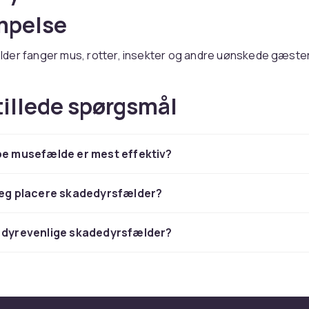
pelse
der fanger mus, rotter, insekter og andre uønskede gæste
os CDON finder du alt fra klassiske smækfælder og limfælder t
efangstfælder, der gør det muligt at slippe dyret fri udend
tillede spørgsmål
nér fælder med andre metode
pe musefælde er mest effektiv?
lig effekt kan du bruge fælder sammen med
bekæmpelsesmi
e midler
for at både fange og forebygge. Køb trygt på CDO
g direkte til døren.
jeg placere skadedyrsfælder?
r dyrevenlige skadedyrsfælder?