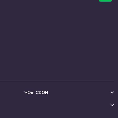
Om CDON
Om os
Kundeanmeldelser