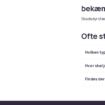
bekæm
Skadedyrsfæl
kemikalier. H
humane levend
Ofte s
Kombi
Hvilken ty
For bedst mu
dyreafvisend
hurtig leverin
Hvor skal 
Findes de