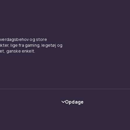
 hverdagsbehov og store
ter, lige fra gaming, legetøj og
vet, ganske enkelt.
Opdage
Kategorier
Maerke