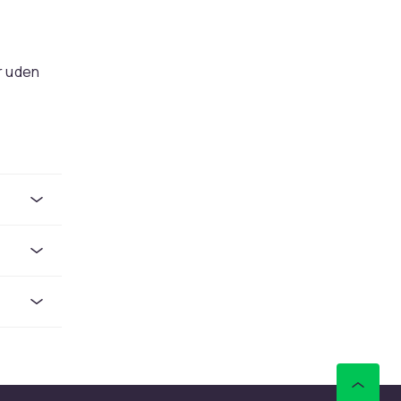
r uden
il
ørs.
r
dler
og
N med