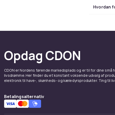
arter.
Hvordan f
Køb plantest
Hos CDON find
Komplettér 
Opdag CDON
CDON er Nordens førende markedsplads og er til for dine små
livsdrømme. Her finder du et konstant voksende udvalg af produk
elektronik til have-, skønheds- og kæledyrsprodukter. Ting til li
Betalingsalternativ