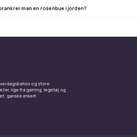
orankrer man en rosenbue i jorden?
øtter hos CDON
er du plantestøtter, rosenbuer og espalier i flere modeller.
med
krukker
.
 hverdagsbehov og store
ter, lige fra gaming, legetøj og
vet, ganske enkelt.