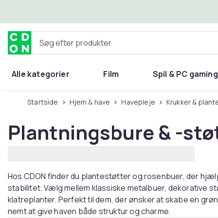
Spring til hovedindhold
Søg efter produkter
Alle kategorier
Film
Spil & PC gaming
Hjem & have
Startside
Hjem & have
Havepleje
Krukker & plan
Plantningsbure & -stø
Hos CDON finder du plantestøtter og rosenbuer, der hjælp
stabilitet. Vælg mellem klassiske metalbuer, dekorative st
klatreplanter. Perfekt til dem, der ønsker at skabe en g
nemt at give haven både struktur og charme.