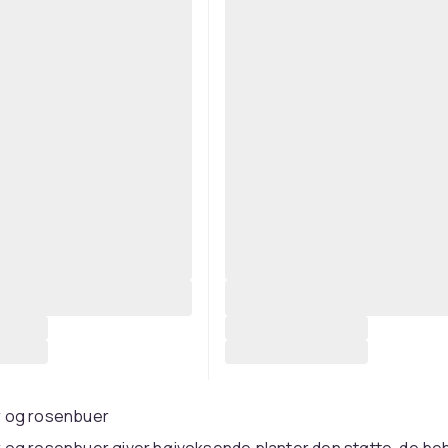
r og rosenbuer
 og rosenbuer giver højvoksende planter den støtte, de be