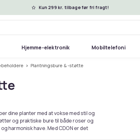
Kun 299 kr. tilbage før fri fragt!
Hjemme-elektronik
Mobiltelefoni
tebeholdere
Plantningsbure & -støtte
tte
er dine planter med at vokse med stil og
øtter og praktiske bure til både roser og
røn og harmonisk have. Med CDON er det