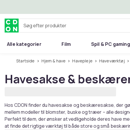
Spring til hovedindhold
Søg efter produkter
Alle kategorier
Film
Spil & PC gaming
Hjem & have
Startside
Hjem & have
Havepleje
Haveværktøj
Havesakse & beskære
Hos CDON finder du havesakse og beskæresakse, der gø
mellem modeller til blomster, buske og træer – alle designet
Perfekt til dem, der ønsker at vedligeholde deres have 
at finde det rigtige værktøj til både store og små beskæ