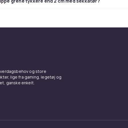
lippe grene tykkere end 2 cm med sekkatør?
der du beskæresakse fra Felco, Fiskars, Bahco og flere ken
plettér med
grensav
for grovere virke.
 hverdagsbehov og store
ter, lige fra gaming, legetøj og
vet, ganske enkelt.