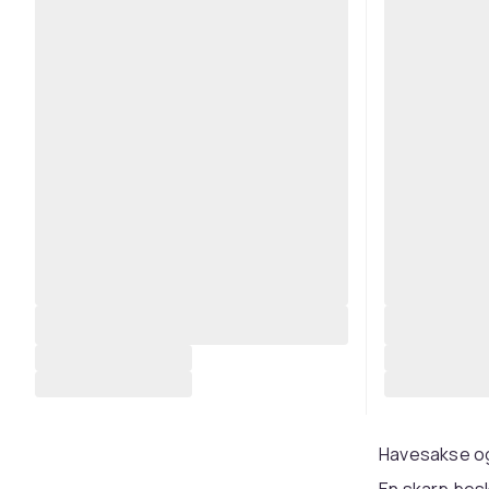
Havesakse o
En skarp bes