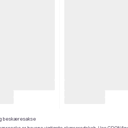
g beskæresakse
kæresaks er havens vigtigste skæreredskab. Hos CDON fin