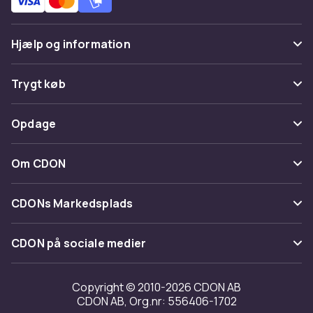
Hjælp og information
Ofte stillede spørgsmål
Trygt køb
Spor pakke
Betaling
Opdage
Fortryd & returner her
Levering
Kategorier
Kontakt os
Om CDON
Vilkår & policy
Maerke
Om os
Tilbagekaldelser
CDONs Markedsplads
Guider
Kundeanmeldelser
Merchant Help Center
CDON på sociale medier
Arbejd på CDON
Investor relations
Copyright © 2010-2026 CDON AB
CDON AB, Org.nr: 556406-1702
Tilgængelighed