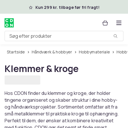
Spring til hovedindhold
Kun 299 kr. tilbage før fri fragt!
Søg efter produkter
Startside
Håndværk & hobbyer
Hobbymateriale
Hob
Klemmer & kroge
Hos CDON finder du klemmer og kroge, der holder
tingene organiseret og skaber struktur i dine hobby-
og håndværksprojekter. Sortimentet omfatter alt fra
små metalklemmer til praktiske kroge til ophængning.
Perfekt til dem, der ønsker at kombinere kreativitet
med funktion. CDON gør det nemt at finde smart