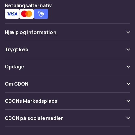
Betalingsalternativ
Hjælp og information
Ofte stillede spørgsmål
Trygt køb
Spor pakke
Betaling
Opdage
Fortryd & returner her
Levering
Kategorier
Kontakt os
Om CDON
Vilkår & policy
Maerke
Om os
Tilbagekaldelser
CDONs Markedsplads
Guider
Kundeanmeldelser
Merchant Help Center
CDON på sociale medier
Arbejd på CDON
Investor relations