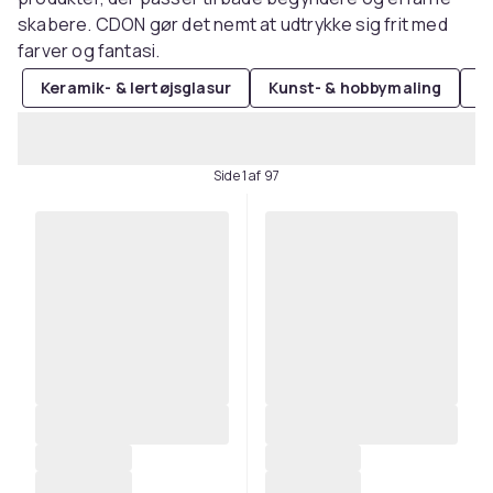
skabere. CDON gør det nemt at udtrykke sig frit med
farver og fantasi.
Keramik- & lertøjsglasur
Kunst- & hobbymaling
H
Side 1 af 97