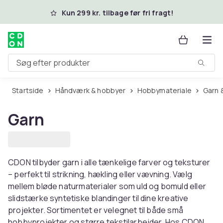
Spring til hovedindhold
Kun 299 kr. tilbage før fri fragt!
Søg efter produkter
Startside
Håndværk & hobbyer
Hobbymateriale
Garn 
Garn
CDON tilbyder garn i alle tænkelige farver og teksturer
– perfekt til strikning, hækling eller vævning. Vælg
mellem bløde naturmaterialer som uld og bomuld eller
slidstærke syntetiske blandinger til dine kreative
projekter. Sortimentet er velegnet til både små
hobbyprojekter og større tekstilarbejder. Hos CDON