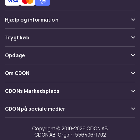
Hjælp og information
Ofte stillede spørgsmål
Trygt køb
Spor pakke
Betaling
Opdage
Fortryd & returner her
Levering
Kategorier
Kontakt os
Om CDON
Vilkår & policy
Maerke
Om os
Tilbagekaldelser
CDONs Markedsplads
Guider
Kundeanmeldelser
Merchant Help Center
CDON på sociale medier
Arbejd på CDON
Investor relations
Copyright © 2010-2026 CDON AB
CDON AB, Org.nr: 556406-1702
Tilgængelighed