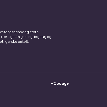
 hverdagsbehov og store
ter, lige fra gaming, legetøj og
vet, ganske enkelt.
Opdage
Kategorier
Maerke