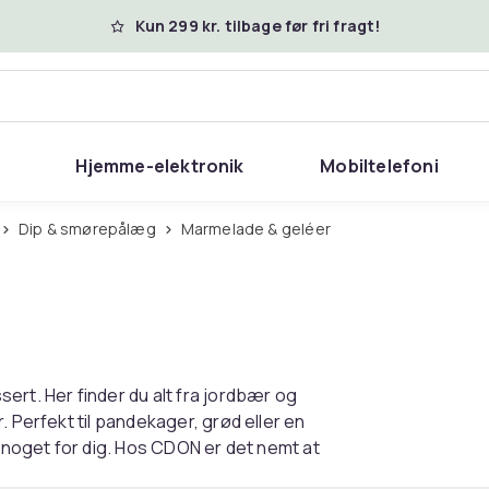
Kun 299 kr. tilbage før fri fragt!
Hjemme-elektronik
Mobiltelefoni
Dip & smørepålæg
Marmelade & geléer
ert. Her finder du alt fra jordbær og
. Perfekt til pandekager, grød eller en
r noget for dig. Hos CDON er det nemt at