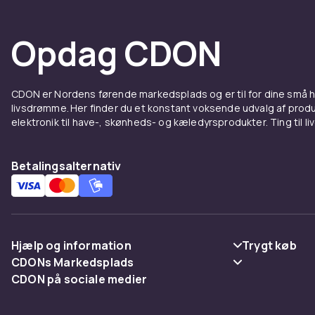
Opdag CDON
CDON er Nordens førende markedsplads og er til for dine små
livsdrømme. Her finder du et konstant voksende udvalg af produk
elektronik til have-, skønheds- og kæledyrsprodukter. Ting til li
Betalingsalternativ
Hjælp og information
Trygt køb
CDONs Markedsplads
Ofte stillede spørgsmål
Betaling
CDON på sociale medier
Merchant Help Center
Spor pakke
Levering