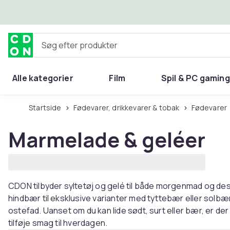
Spring til hovedindhold
Søg efter produkter
Alle kategorier
Film
Spil & PC gaming
Hjem & have
Startside
Fødevarer, drikkevarer & tobak
Fødevarer
Marmelade & geléer
CDON tilbyder syltetøj og gelé til både morgenmad og dess
hindbær til eksklusive varianter med tyttebær eller solbær
ostefad. Uanset om du kan lide sødt, surt eller bær, er de
tilføje smag til hverdagen.