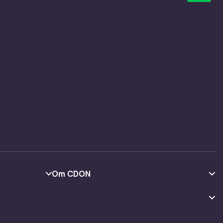
Om CDON
Om os
Kundeanmeldelser