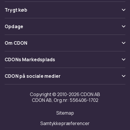
Ofte stillede spørgsmål
Trygt køb
Spor pakke
Betaling
Opdage
Fortryd & returner her
Levering
Kategorier
Kontakt os
Om CDON
Vilkår & policy
Maerke
Om os
Tilbagekaldelser
CDONs Markedsplads
Guider
Kundeanmeldelser
Merchant Help Center
CDON på sociale medier
Arbejd på CDON
Investor relations
Copyright © 2010-2026 CDON AB
CDON AB, Org.nr: 556406-1702
Tilgængelighed
Sitemap
Transparensrapport
Samtykkepræferencer