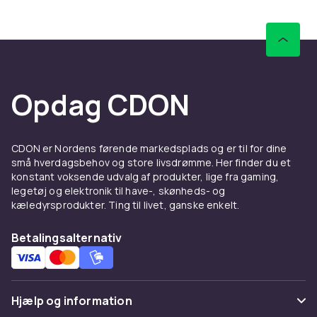
børnefødselsdage. Aktiviteten er
engagerende for alle børn og skaber
spænding og fællesskab. Sørg for at have nok
piñata-slik og -legetøj til alle børnene.
Fyl din piñata
Opdag CDON
De fleste piñataer sælges tomme, så du selv
kan vælge fyldningen. Populære fyldningsvalg
inkluderer slik, miniature-legetøj,
CDON er Nordens førende markedsplads og er til for dine
små hverdagsbehov og store livsdrømme. Her finder du et
klistertatoveringer og andre små
konstant voksende udvalg af produkter, lige fra gaming,
overraskelser. Fyld piñataen godt, så alle
legetøj og elektronik til have-, skønheds- og
gæster får noget.
kæledyrsprodukter. Ting til livet, ganske enkelt.
Mere festunderholdning
Betalingsalternativ
Se også vores
festspil
og
serpentiner og
foliegardiner
eller browse alle
festartikler
.
Hjælp og information