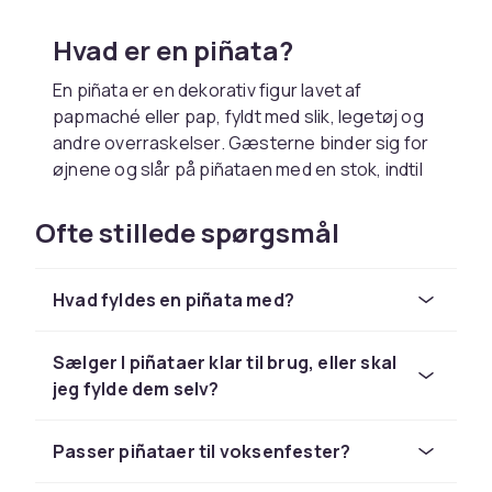
Hvad er en piñata?
En piñata er en dekorativ figur lavet af
papmaché eller pap, fyldt med slik, legetøj og
andre overraskelser. Gæsterne binder sig for
øjnene og slår på piñataen med en stok, indtil
den går i stykker og indholdet falder ud.
Ofte stillede spørgsmål
Former og designs
Vi har piñataer i mange sjove former som
Hvad fyldes en piñata med?
stjerner, dyr, fødselstalstalle, hjerter og
populære figurer. Vælg en form, der passer til
dit tema, eller gå for den klassiske
Sælger I piñataer klar til brug, eller skal
stjerneform, der altid er et hit.
jeg fylde dem selv?
Til børnefødselsdage
Passer piñataer til voksenfester?
Piñataer er særligt populære til