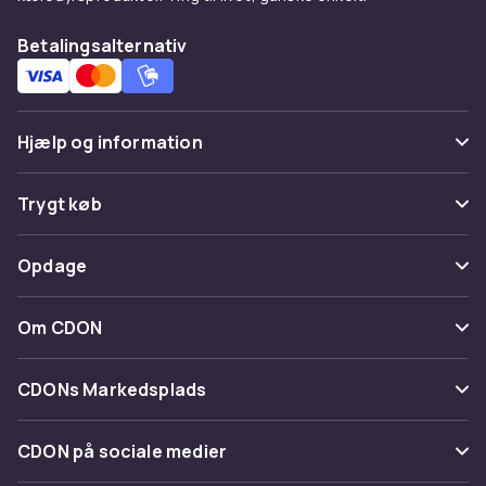
Betalingsalternativ
Hjælp og information
Ofte stillede spørgsmål
Trygt køb
Spor pakke
Betaling
Opdage
Fortryd & returner her
Levering
Kategorier
Kontakt os
Om CDON
Vilkår & policy
Maerke
Om os
Tilbagekaldelser
CDONs Markedsplads
Guider
Kundeanmeldelser
Merchant Help Center
CDON på sociale medier
Arbejd på CDON