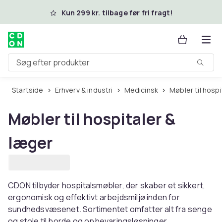
Spring til hovedindhold
Kun 299 kr. tilbage før fri fragt!
Søg efter produkter
Startside
Erhverv & industri
Medicinsk
Møbler til hosp
Møbler til hospitaler &
læger
CDON tilbyder hospitalsmøbler, der skaber et sikkert,
ergonomisk og effektivt arbejdsmiljø inden for
sundhedsvæsenet. Sortimentet omfatter alt fra senge
og stole til borde og opbevaringsløsninger.