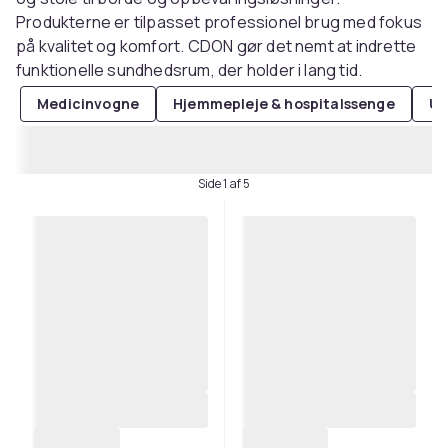
Produkterne er tilpasset professionel brug med fokus
på kvalitet og komfort. CDON gør det nemt at indrette
funktionelle sundhedsrum, der holder i lang tid.
Medicinvogne
Hjemmepleje & hospitalssenge
Un
Side 1 af 5