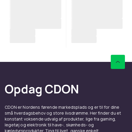
Opdag CDON
CDON er Nordens førende markedsplads og er til for dine
små hverdagsbehov og store livsdrømme. Her finder du et
konstant voksende udvalg af produkter, lige fra gaming,
legetøj og elektronik til have-, skønheds- og
kæledyrsprodukter. Ting til livet, ganske enkelt.