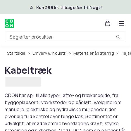
Spring til hovedindhold
Kun 299 kr. tilbage før fri fragt!
Søg efter produkter
Startside
Erhverv & industri
Materialehåndtering
Hej
Kabeltræk
CDON har spil til alle typer løfte- og trækarbejde, fra
byggepladser til værksteder og bådløft. Vælg mellem
manuelle, elektriske og hydrauliske muligheder, der
giver dig fuld kontrol over tunge læs. Sortimentet er
udvalgt til at imødekomme hverdagens krav til styrke,
præcision og sikkerhed. Med CDON som din partner får