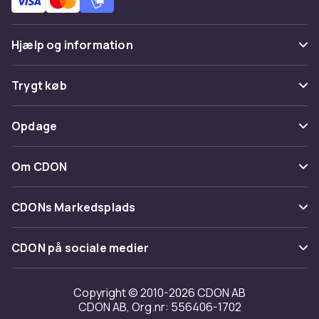
Hjælp og information
Ofte stillede spørgsmål
Trygt køb
Spor pakke
Betaling
Opdage
Fortryd & returner her
Levering
Kategorier
Kontakt os
Om CDON
Vilkår & policy
Maerke
Om os
Tilbagekaldelser
CDONs Markedsplads
Guider
Kundeanmeldelser
Merchant Help Center
CDON på sociale medier
Arbejd på CDON
Investor relations
Copyright © 2010-2026 CDON AB
CDON AB, Org.nr: 556406-1702
Tilgængelighed