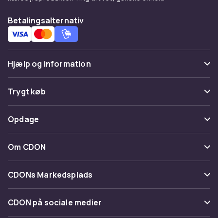
Betalingsalternativ
Hjælp og information
Ofte stillede spørgsmål
Trygt køb
Spor pakke
Betaling
Opdage
Fortryd & returner her
Levering
Kategorier
Kontakt os
Om CDON
Vilkår & policy
Maerke
Om os
Tilbagekaldelser
CDONs Markedsplads
Guider
Kundeanmeldelser
Merchant Help Center
CDON på sociale medier
Arbejd på CDON