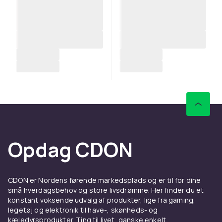
Opdag CDON
CDON er Nordens førende markedsplads og er til for dine
små hverdagsbehov og store livsdrømme. Her finder du et
konstant voksende udvalg af produkter, lige fra gaming,
legetøj og elektronik til have-, skønheds- og
kæledyrsprodukter. Ting til livet, ganske enkelt.