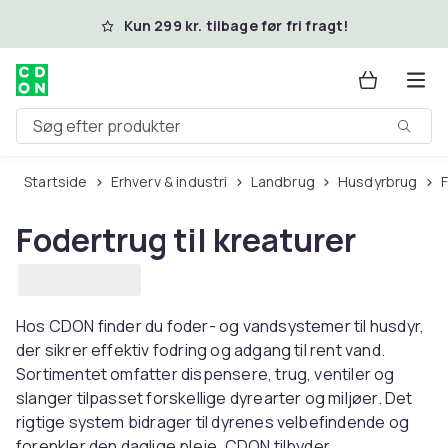
Spring til hovedindhold
Kun 299 kr. tilbage før fri fragt!
Søg efter produkter
Startside
Erhverv & industri
Landbrug
Husdyrbrug
Fodertrug til kreaturer
Hos CDON finder du foder- og vandsystemer til husdyr,
der sikrer effektiv fodring og adgang til rent vand.
Sortimentet omfatter dispensere, trug, ventiler og
slanger tilpasset forskellige dyrearter og miljøer. Det
rigtige system bidrager til dyrenes velbefindende og
forenkler den daglige pleje. CDON tilbyder