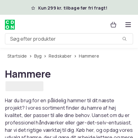
Spring til hovedindhold
Kun 299 kr. tilbage før fri fragt!
Søg efter produkter
Startside
Byg
Redskaber
Hammere
Hammere
Har du brug for en pålidelig hammer til dit næste
projekt? I vores sortiment finder du hamre af høj
kvalitet, der passer til alle dine behov. Uanset om du er
professionel håndværker eller gør-det-selv-entusiast,
har vi det rigtige værktøj til dig. Køb her, og opdag vores
udvalg af hamre, der vil gøre dit arbejde lettere og mere