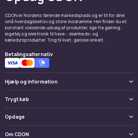
udvalgt for at tilbyde høj kvalitet og
holdbarhed. Du kan vælge mellem forskellige
CDON er Nordens førende markedsplads og er til for dine
typer hamre, herunder tømrerhamre,
små hverdagsbehov og store livsdrømme. Her finder du et
konstant voksende udvalg af produkter, lige fra gaming,
kuglepenshammere og gummihammere, for at
legetøj og elektronik til have-, skønheds- og
finde den, der passer bedst til dit specifikke
kæledyrsprodukter. Ting til livet, ganske enkelt.
projekt. Hver hammer er designet til at give dig
det bedst mulige greb og balance, hvilket gør
Betalingsalternativ
arbejdet både lettere og mere behageligt.
Hos CDON stræber vi efter at tilbyde vores
kunder det bedste udvalg af
Hjælp og information
kvalitetsprodukter på en pålidelig og bekvem
måde. Udforsk vores udvalg af hamre, og find
Ofte stillede spørgsmål
Trygt køb
det perfekte værktøj til dine behov. Køb nu, og
oplev forskellen med en rigtig god hammer!
Spor pakke
Betaling
Opdage
Fortryd & returner her
Levering
Kategorier
Kontakt os
Om CDON