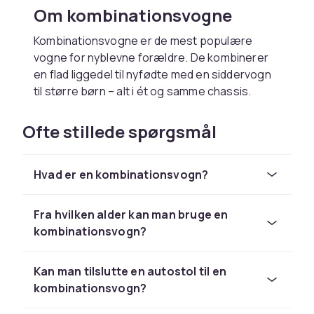
Om kombinationsvogne
Kombinationsvogne er de mest populære
vogne for nyblevne forældre. De kombinerer
en flad liggedel til nyfødte med en siddervogn
til større børn – alt i ét og samme chassis.
Hvad er inkluderet i en
Ofte stillede spørgsmål
kombinationsvogn?
En kombinationsvogn leveres typisk med
Hvad er en kombinationsvogn?
liggedel, siddervognskurv, chassis og hjul.
Mange modeller er kompatible med autostole,
Fra hvilken alder kan man bruge en
hvilket gør dem til et komplet rejsesystem.
kombinationsvogn?
Vælg den rigtige kombinationsvogn
Kan man tilslutte en autostol til en
Tænk på vognens vægt og foldbarhed hvis du
kombinationsvogn?
skal tage den med i kollektiv transport. Vælg en
model med justerbare håndtag og god