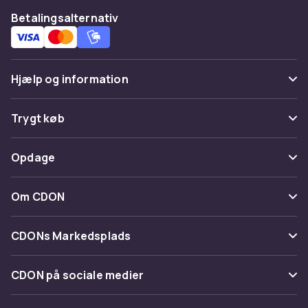
Betalingsalternativ
Hjælp og information
Ofte stillede spørgsmål
Trygt køb
Spor pakke
Betaling
Opdage
Fortryd & returner her
Levering
Kategorier
Kontakt os
Om CDON
Vilkår & policy
Maerke
Om os
Tilbagekaldelser
CDONs Markedsplads
Guider
Kundeanmeldelser
Merchant Help Center
CDON på sociale medier
Arbejd på CDON