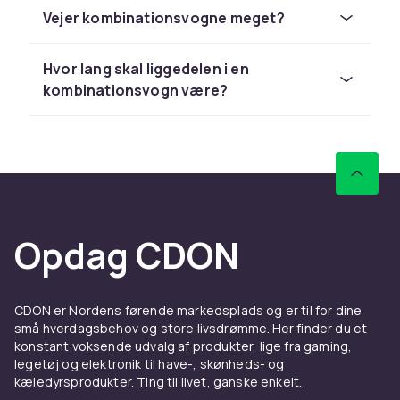
affjedring for øget komfort på alle underlag.
Vejer kombinationsvogne meget?
Hvor lang skal liggedelen i en
kombinationsvogn være?
Opdag CDON
CDON er Nordens førende markedsplads og er til for dine
små hverdagsbehov og store livsdrømme. Her finder du et
konstant voksende udvalg af produkter, lige fra gaming,
legetøj og elektronik til have-, skønheds- og
kæledyrsprodukter. Ting til livet, ganske enkelt.