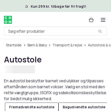
Spring til hovedindhold
Kun 299 kr. tilbage før fri fragt!
Søg efter produkter
Startside
Børn & Baby
Transport & rejse
Autostole & 
Autostole
En autostol beskytter barnet ved ulykker og tilpasses
efterhånden som barnet vokser. Vælg en stol med den
rette vægtgruppe, ISOFIX og sidekollisionsbeskyttelse
for bedst mulig sikkerhed.
Fremadvendte autostole
Bagudvendte autostole