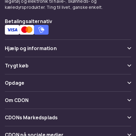
legetøj og elektronik til have-, skønheds- og
kæledyrsprodukter. Ting til livet, ganske enkelt.
Betalingsalternativ
Hjælp og information
Ofte stillede spørgsmål
Trygt køb
Spor pakke
Betaling
Opdage
Fortryd & returner her
Levering
Kategorier
Kontakt os
Om CDON
Vilkår & policy
Maerke
Om os
Tilbagekaldelser
CDONs Markedsplads
Guider
Kundeanmeldelser
Merchant Help Center
CDON på sociale medier