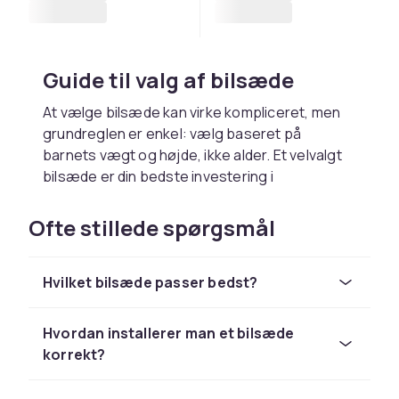
Guide til valg af bilsæde
At vælge bilsæde kan virke kompliceret, men
grundreglen er enkel: vælg baseret på
barnets vægt og højde, ikke alder. Et velvalgt
bilsæde er din bedste investering i
børnesikkerhed.
Ofte stillede spørgsmål
Tjek kompatibilitet og installation
Tjek altid, at bilsædet passer til din bil. ISOFIX-
Hvilket bilsæde passer bedst?
biler og -stole forenkler
installationsprocessen. Besøg gerne en
ekspert eller autoriseret forhandler, der kan
Hvordan installerer man et bilsæde
kontrollere, at sædet sidder korrekt.
korrekt?
Vedligeholdelse og