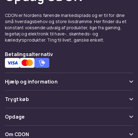
information. Du kan finde bøger, der hjælper
dig med at forstå børns adfærd, udvikle deres
CDON er Nordens førende markedsplads og er til for dine
kreative evner eller bare nyde en
små hverdagsbehov og store livsdrømme. Her finder du et
konstant voksende udvalg af produkter, lige fra gaming,
godnathistorie sammen. Vi stræber efter at
legetøj og elektronik til have-, skønheds- og
tilbyde vores kunder det bedste udvalg af
kæledyrsprodukter. Ting til livet, ganske enkelt.
kvalitetsprodukter på en pålidelig og bekvem
måde.
Betalingsalternativ
Vil du uddybe din viden om børn og deres
udvikling? Køb nu og oplev vores omfattende
udvalg af børnebøger. Perfekt til både nye
Hjælp og information
forældre og erfarne undervisere. Hos CDON
finder du det bedste af det bedste!
Ofte stillede spørgsmål
Trygt køb
Spor pakke
Betaling
Opdage
Fortryd & returner her
Levering
Kategorier
Kontakt os
Om CDON