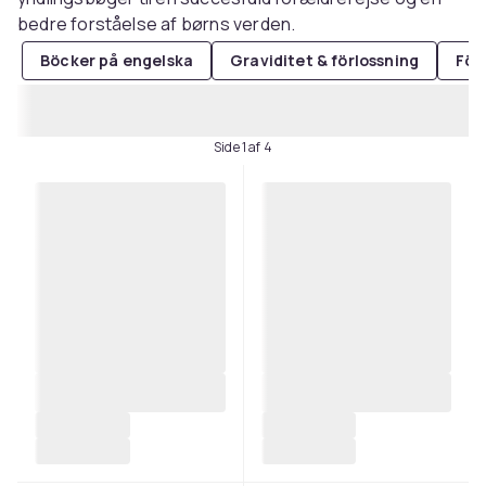
bedre forståelse af børns verden.
Böcker på engelska
Graviditet & förlossning
För
Side 1 af 4