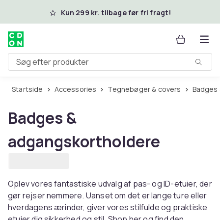
Spring til hovedindhold
Kun 299 kr. tilbage før fri fragt!
Søg efter produkter
Startside
Accessories
Tegnebøger & covers
Badges
Badges &
adgangskortholdere
Oplev vores fantastiske udvalg af pas- og ID-etuier, der
gør rejser nemmere. Uanset om det er lange ture eller
hverdagens ærinder, giver vores stilfulde og praktiske
etuier dig sikkerhed og stil. Shop her og find den