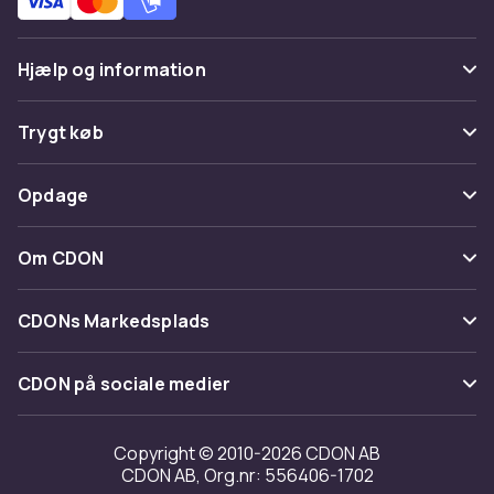
Hjælp og information
Ofte stillede spørgsmål
Trygt køb
Spor pakke
Betaling
Opdage
Fortryd & returner her
Levering
Kategorier
Kontakt os
Om CDON
Vilkår & policy
Maerke
Om os
Tilbagekaldelser
CDONs Markedsplads
Guider
Kundeanmeldelser
Merchant Help Center
CDON på sociale medier
Arbejd på CDON
Investor relations
Copyright © 2010-2026 CDON AB
CDON AB, Org.nr: 556406-1702
Tilgængelighed