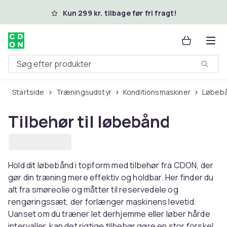
Spring til hovedindhold
Kun 299 kr. tilbage før fri fragt!
Søg efter produkter
Startside
Træningsudstyr
Konditionsmaskiner
Løbeb
Tilbehør til løbebånd
Hold dit løbebånd i topform med tilbehør fra CDON, der
gør din træning mere effektiv og holdbar. Her finder du
alt fra smøreolie og måtter til reservedele og
rengøringssæt, der forlænger maskinens levetid.
Uanset om du træner let derhjemme eller løber hårde
intervaller, kan det rigtige tilbehør gøre en stor forskel.