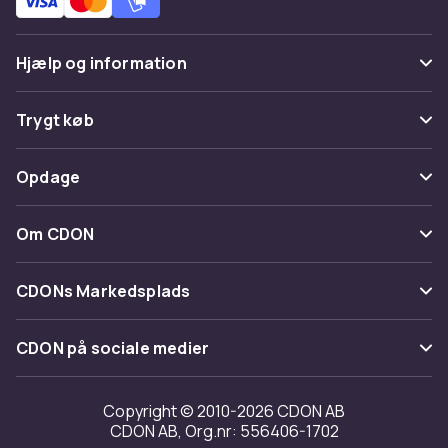
Hjælp og information
Ofte stillede spørgsmål
Trygt køb
Spor pakke
Betaling
Opdage
Fortryd & returner her
Levering
Kategorier
Kontakt os
Om CDON
Vilkår & policy
Maerke
Om os
Tilbagekaldelser
CDONs Markedsplads
Guider
Kundeanmeldelser
Merchant Help Center
CDON på sociale medier
Arbejd på CDON
Investor relations
Copyright © 2010-2026 CDON AB
CDON AB, Org.nr: 556406-1702
Tilgængelighed