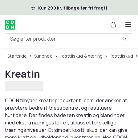
Spring til hovedindhold
Kun 299 kr. tilbage før fri fragt!
Søg efter produkter
Startside
Sundhed
Kosttilskud & næring
Kosttilskud
Kreatin
CDON tilbyder kreatinprodukter til dem, der ønsker at
præstere bedre i fitnesscentret og restituere
hurtigere. Der findes både ren kreatin og blandinger
med ekstra næringsstoffer, tilpasset forskellige
træningsniveauer. Et simpelt kosttilskud, der kan give
mere kraft og udholdenhed i hver træning. Hos CDON