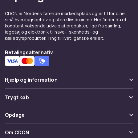
glans til tør hud. Komplet din base med
rouge
og bronzer
for varme og
highlighter
for glans.
CDON er Nordens førende markedsplads og er til for dine
små hverdagsbehov og store livsdrømme. Her finder du et
Køb foundation og concealer på CDON og få
konstant voksende udvalg af produkter, lige fra gaming,
hurtig levering og tryg handel.
legetøj og elektronik til have-, skønheds- og
kæledyrsprodukter. Ting til livet, ganske enkelt.
Betalingsalternativ
Hjælp og information
Ofte stillede spørgsmål
Trygt køb
Spor pakke
Betaling
Opdage
Fortryd & returner her
Levering
Kategorier
Kontakt os
Om CDON
Vilkår & policy