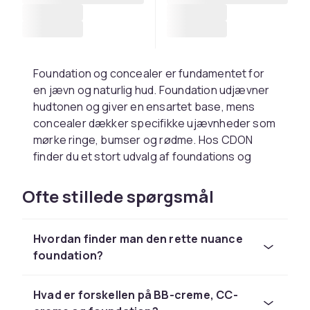
Foundation og concealer er fundamentet for
en jævn og naturlig hud. Foundation udjævner
hudtonen og giver en ensartet base, mens
concealer dækker specifikke ujævnheder som
mørke ringe, bumser og rødme. Hos CDON
finder du et stort udvalg af foundations og
concealere i alle nuancer og formuleringer.
Ofte stillede spørgsmål
Find den rette foundation til
din hudtype
Hvordan finder man den rette nuance
Flydende foundation passer til de fleste
foundation?
hudtyper og fås i alt fra let til fuld dækning.
Cremefoundation giver mere dækning og
Hvad er forskellen på BB-creme, CC-
passer til tør hud, mens mineralpudder giver en