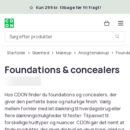
Spring til hovedindhold
Kun 299 kr. tilbage før fri fragt!
Søg efter produkter
Startside
Skønhed
Makeup
Ansigtsmakeup
Found
Foundations & concealers
Hos CDON finder du foundations og concealers, der
giver den perfekte base og naturlige finish. Vælg
mellem formler med let dækning til hverdagsbrug eller
flere dækningsmuligheder til fester. Tilpasset til
forskellige hudtyper og nuancer. CDON gør det nemt at
finde produkter, der giver din hud en jævn tone, glød og