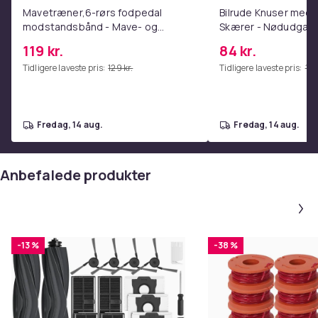
Mavetræner,6-rørs fodpedal
Bilrude Knuser med 
modstandsbånd - Mave- og
Skærer - Nødudgang
coretræning, yoga og
Kompatibel med Alle
119 kr.
84 kr.
hjemmetræningscenter Pink
Red
Tidligere laveste pris:
129 kr.
Tidligere laveste pris:
112 
fredag, 14 aug.
fredag, 14 aug.
Anbefalede produkter
-13 %
-38 %