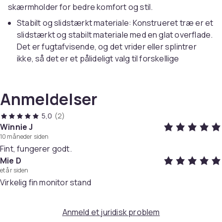
skærmholder for bedre komfort og stil.
Stabilt og slidstærkt materiale: Konstrueret træ er et
slidstærkt og stabilt materiale med en glat overflade.
Det er fugtafvisende, og det vrider eller splintrer
ikke, så det er et pålideligt valg til forskellige
projekter.
Ergonomisk design: Løft din skærm til øjenhøjde for
Anmeldelser
bedre kropsholdning og reduceret nakkebelastning
takket være det hævede platformsdesign.
5,0
(2)
Ekstra opbevaring: Den nedre sektion har store
Winnie J
opbevaringsrum, så du har masser af plads til bøger,
10 måneder siden
notesbøger, tastaturer og en laptop.
Fint, fungerer godt.
Nem vedligeholdelse: Den dobbelte skærmholder er
Mie D
nem at rengøre med en fugtig klud takket være den
et år siden
glatte overflade, og den kræver ikke meget
Virkelig fin monitor stand
vedligeholdelse.
Farve: Hvid
Anmeld et juridisk problem
Materiale: Konstrueret træ