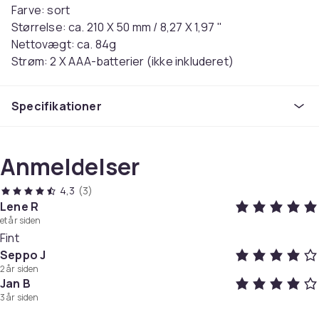
Farve: sort
Størrelse: ca. 210 X 50 mm / 8,27 X 1,97 "
Nettovægt: ca. 84g
Strøm: 2 X AAA-batterier (ikke inkluderet)
Kompatibel med: til Panasonic LCD / LED / HDTV EUR-
Specifikationer
7628030 / EUR-7629030.EUR-7635040, EUR-
7635050.EUR-7636070R, EUR-7651030A.EUR-7651110,
EUR-7651120.EUR-7651150.EUR-7737250 /
Anmeldelser
N2QAYB000047, N2QAHB000068, N2QAHB00073,
N2QAJB000080, N2QAJB000101, N2QAJB000108,
4,3
(3)
N2QAJB000109, N2QAJB000161, N2QAJB00124,
Lene R
N2QAYB000078, NAQAYB000227.N2QAYB000240,
et år siden
N2QAYB000399, N2QAYB000220, N2QAYB000027,
Fint
N2QAYB000322, N2QAYB000321,
Seppo J
N2QAYB000486, N2QAYB000103, N2QAYB000543,
2 år siden
Jan B
N2QAYB000226,
3 år siden
UR76EC2803.EUR-050406.EUR-2952.EUR-50110.EUR-
501120.EUR-501121A.EUR-501.301,