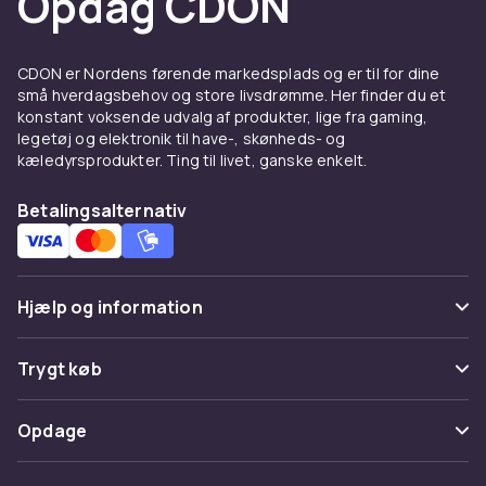
Opdag CDON
CDON er Nordens førende markedsplads og er til for dine
små hverdagsbehov og store livsdrømme. Her finder du et
konstant voksende udvalg af produkter, lige fra gaming,
legetøj og elektronik til have-, skønheds- og
kæledyrsprodukter. Ting til livet, ganske enkelt.
Betalingsalternativ
Hjælp og information
Ofte stillede spørgsmål
Trygt køb
Spor pakke
Betaling
Opdage
Fortryd & returner her
Levering
Kategorier