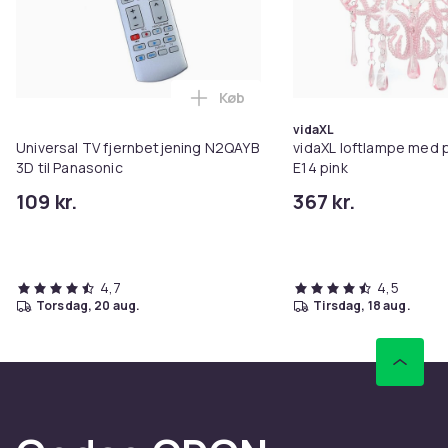
Produktsikkerhedsinformation
Køb
Læg Universal TV fjernbetjening
vidaXL
Universal TV fjernbetjening N2QAYB
vidaXL loftlampe med p
3D til Panasonic
E14 pink
109 kr.
367 kr.
4,7
4,5
torsdag, 20 aug.
tirsdag, 18 aug.