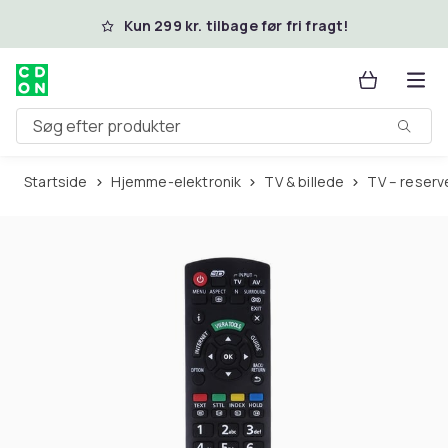
Spring til hovedindhold
Kun 299 kr. tilbage før fri fragt!
Søg efter produkter
Startside
Hjemme-elektronik
TV & billede
TV – reser