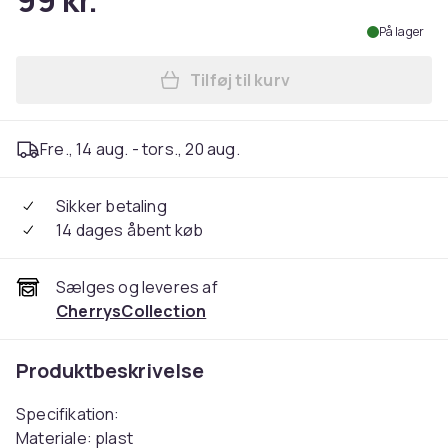
99 kr.
På lager
Tilføj til kurv
Læg Universal TV fjernbetje
Fre., 14 aug. - tors., 20 aug.
Sikker betaling
14 dages åbent køb
Sælges og leveres af
CherrysCollection
Produktbeskrivelse
Specifikation:
Materiale: plast