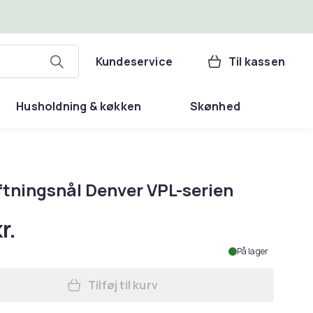
Kundeservice
Til kassen
Husholdning & køkken
Skønhed
ftningsnål Denver VPL-serien
r.
På lager
Tilføj til kurv
Læg Udskiftningsnål Denver VPL-ser