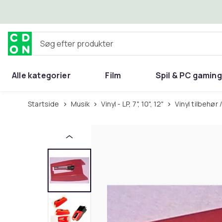
Spring til hovedindhold
Søg efter produkter
Alle kategorier
Film
Spil & PC gaming
Hjem & have
Startside
Musik
Vinyl - LP, 7", 10", 12"
Vinyl tilbehø