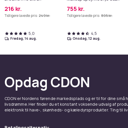
Complete
bordplade vægbeslag hvid
216 kr.
755 kr.
80 x 58 cm
Tidligere laveste pris:
249 kr.
Tidligere laveste pris:
895 kr.
5,0
4,5
fredag, 14 aug.
onsdag, 12 aug.
Opdag CDON
CDON er Nordens førende markedsplads og er til for dine små
livsdrømme. Her finder du et konstant voksende udvalg af produk
elektronik til have-, skønheds- og kæledyrsprodukter. Ting til li
Betalingsalternativ