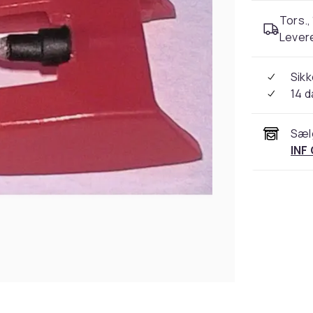
Tors.,
Levere
Sikk
14 
Sæl
INF