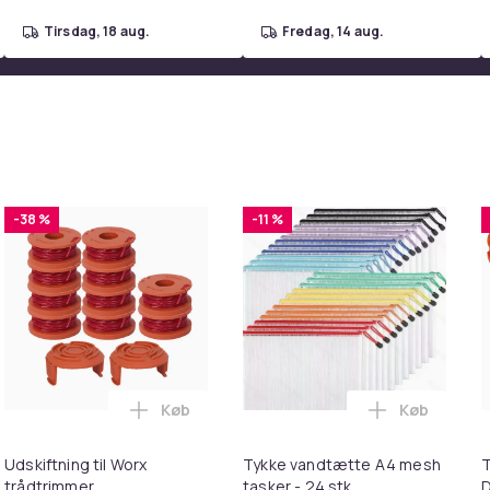
tirsdag, 18 aug.
fredag, 14 aug.
-38 %
-11 %
Køb
Køb
 Ultra Complete i kurven
ILIIN Stor Hollywood Makeup Spejl med lys USB bordplade vægb
Læg Udskiftning til Worx trådtrimmer i ku
Læg Tykke v
Udskiftning til Worx
Tykke vandtætte A4 mesh
T
trådtrimmer
tasker - 24 stk
D