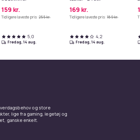
G
159 kr.
169 kr.
Tidligere laveste pris:
255 kr.
Tidligere laveste pris:
189 kr.
T
5,0
4,2
fredag, 14 aug.
fredag, 14 aug.
 hverdagsbehov og store
ter, lige fra gaming, legetøj og
vet, ganske enkelt.