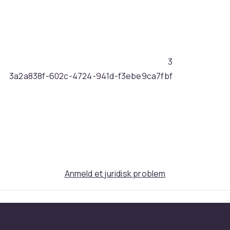
3
3a2a838f-602c-4724-941d-f3ebe9ca7fbf
Anmeld et juridisk problem