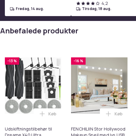
4,2
fredag, 14 aug.
tirsdag, 18 aug.
Anbefalede produkter
-13 %
-16 %
Køb
Køb
Læg Udskiftningstilbehør til Dreame X40
Læg FENCH
Udskiftningstilbehør til
FENCHILIIN Stor Hollywood
Dreame X40 Ultra
Makeup Spejl med lys USB