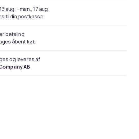
 13 aug. - man., 17 aug.
s til din postkasse
er betaling
dages åbent køb
ges og leveres af
 Company AB