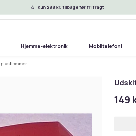
Kun 299 kr. tilbage før fri fragt!
Hjemme-elektronik
Mobiltelefoni
r / plastlommer
Udski
149 k