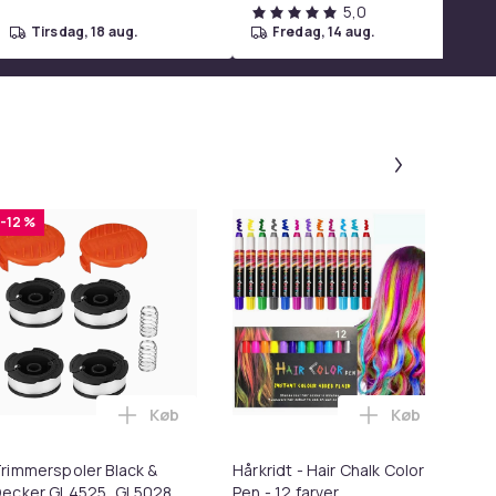
5,0
tirsdag, 18 aug.
fredag, 14 aug.
Panel 1 af
-12 %
Køb
Køb
eslag hvid 80 x 58 cm i kurven
rven
andtætte A4 mesh tasker - 24 stk i kurven
Læg Trimmerspoler Black & Decker GL4525,
Læg Hårkridt 
rimmerspoler Black &
Hårkridt - Hair Chalk Color
Ni
ecker GL4525, GL5028,
Pen - 12 farver
ad