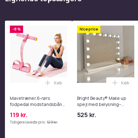
-8 %
Nice price
Køb
Køb
Læg Mavetræner,6-rørs fodpedal mods
Læg Bri
Mavetræner,6-rørs
Bright Beauty® Make up
fodpedal modstandsbånd
spejl med belysning–
- Mave- og coretræning,
Hollywood Spejl – 58×46
119 kr.
525 kr.
yoga og
cm – 15 LED-lys – 3
Tidligere laveste pris:
129 kr.
hjemmetræningscenter
lysfarver – Dæmpbar –
Pink
Smart Touch – USB-
opladeport – Hvid