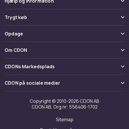
Hjælp og information
Ofte stillede spørgsmål
Trygt køb
Spor pakke
Betaling
Opdage
Fortryd & returner her
Levering
Kategorier
Kontakt os
Om CDON
Vilkår & policy
Maerke
Om os
Tilbagekaldelser
CDONs Markedsplads
Guider
Kundeanmeldelser
Merchant Help Center
CDON på sociale medier
Arbejd på CDON
Investor relations
Copyright © 2010-2026 CDON AB
CDON AB, Org.nr: 556406-1702
Tilgængelighed
Sitemap
Transparensrapport