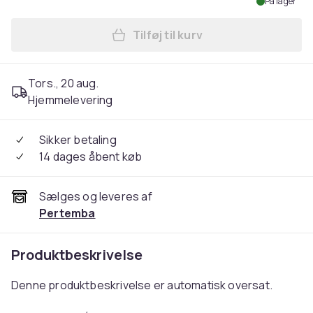
På lager
Tilføj til kurv
Læg Super Mario It´s A Me M
Tors., 20 aug.
Hjemmelevering
Sikker betaling
14 dages åbent køb
Sælges og leveres af
Pertemba
Produktbeskrivelse
Denne produktbeskrivelse er automatisk oversat.