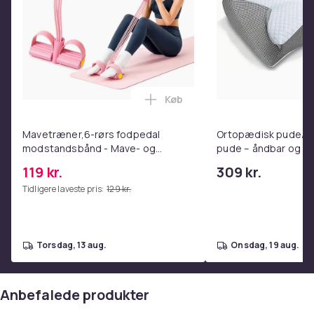
Køb
Læg Mavetræner,6-rørs fodpe
Mavetræner,6-rørs fodpedal
Ortopædisk pude/m
modstandsbånd - Mave- og
pude – åndbar og lin
coretræning, yoga og
nakkesmerter
119 kr.
309 kr.
hjemmetræningscenter Pink
Tidligere laveste pris:
129 kr.
torsdag, 13 aug.
onsdag, 19 aug.
Anbefalede produkter