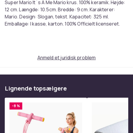
Super Mario It´s A Me Mario krus. 100% keramik. Højde:
12 cm. Længde: 10.5cm. Bredde: 9 cm. Karakterer:
Mario. Design: Slogan, tekst. Kapacitet: 325 ml.
Emballage: I kasse, karton. 100% Officielt licenseret.
English: Super Mario It´s A Me Mario Mug. 100%
Ceramic. Height: 12cm. Length: 10.5cm. Width: 9cm.
Characters: Mario. Design: Slogan, Text. Capacity:
Anmeld et juridisk problem
325ml. Packaging: Boxed, Cardboard. 100% Officially
Licensed. Ref: UTPM2819
Farve
Hvid/sort/rød
Lignende topsælgere
Størrelse
Einheitsgröße (EU)
-8 %
Varenr.
21376701-49dd-4bef-b008-2aa82d0230e9
Produktsikkerhedsinformation