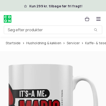
Spring til hovedindhold
Kun 299 kr. tilbage før fri fragt!
Søg efter produkter
Startside
Husholdning & køkken
Servicer
Kaffe- & tes