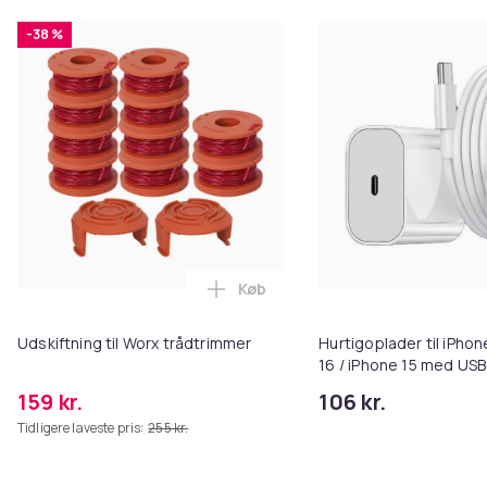
-38 %
Køb
Læg Udskiftning til Worx trådtr
Udskiftning til Worx trådtrimmer
Hurtigoplader til iPhon
16 / iPhone 15 med USB
kabel
159 kr.
106 kr.
Tidligere laveste pris:
255 kr.