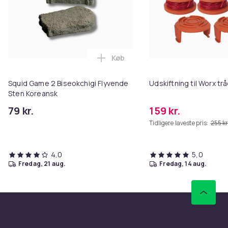
Køb
Læg Squid Game 2 Biseokchigi F
Squid Game 2 Biseokchigi Flyvende
Udskiftning til Worx t
Sten Koreansk
79 kr.
159 kr.
Tidligere laveste pris:
255 kr
4,0
5,0
fredag, 21 aug.
fredag, 14 aug.