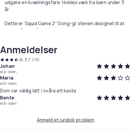
udgøre en kvælningsfare. Holdes væk fra børn under 3
år.
Dette er 'Squid Game 2' 'Gong-gi' stenen designet til at
være så tæt på originalen som muligt.
Den er designet således, at du kan putte sand eller små
sten indeni 'gong-gi', ligesom i Korea.
Anmeldelser
Prøv at bruge den ved at fylde indersiden med ca. 2/3
sand eller stålkugler!
3,7
(19)
Johan
et år siden
Materiale: PLA-plast
Maria
et år siden
Fremstillet med 3D-teknologi.
Dom var väldig lätt / svåra att kasta
Bente
Pakken indeholder:
et år siden
1 x Squid Game 2 Gonggi & Etui
Farve
Anmeld et juridisk problem
0001