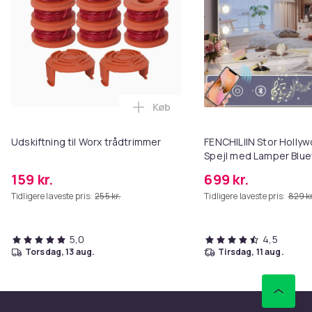
Køb
Læg Udskiftning til Worx trådtr
Udskiftning til Worx trådtrimmer
FENCHILIIN Stor Holl
Spejl med Lamper Blue
Top Vægbeslag Hvid 8
159 kr.
699 kr.
Tidligere laveste pris:
255 kr.
Tidligere laveste pris:
829 kr
5,0
4,5
torsdag, 13 aug.
tirsdag, 11 aug.