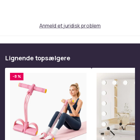
driblinger. Spalding React -note: Spalding -
basketballerne leveres uden luft og skal derfor stadig
pustes op.
Anmeld et juridisk problem
Varenr.
1214f285-72ee-4261-8f0c-9f24546c7f27
Produktsikkerhedsinformation
Lignende topsælgere
-8 %