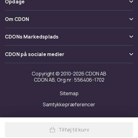
Opdage
Fortryd & returner her
Levering
Kategorier
Kontakt os
Om CDON
Vilkår & policy
Maerke
Om os
Tilbagekaldelser
CDONs Markedsplads
Guider
Kundeanmeldelser
Merchant Help Center
CDON på sociale medier
Arbejd på CDON
Investor relations
Copyright © 2010-2026 CDON AB
CDON AB, Org.nr: 556406-1702
Tilgængelighed
Sitemap
Transparensrapport
Samtykkepræferencer
Tilføj til kurv
Læg Spalding basketball TF-