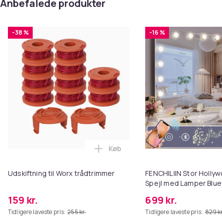
Anbefalede produkter
-38 %
-16 %
Køb
Læg Udskiftning til Worx trådtr
Udskiftning til Worx trådtrimmer
FENCHILIIN Stor Holl
Spejl med Lamper Blue
Top Vægbeslag Hvid 8
159 kr.
699 kr.
Tidligere laveste pris:
255 kr.
Tidligere laveste pris:
829 kr