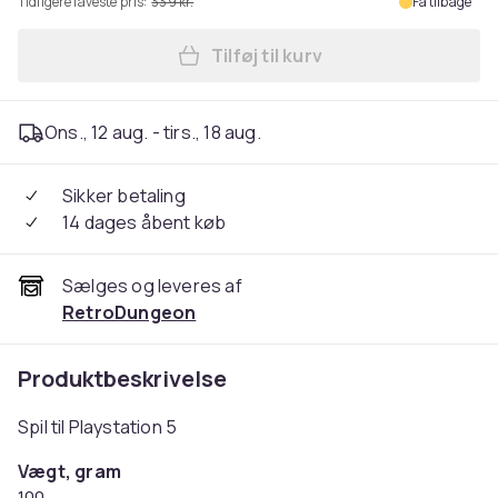
Tidligere laveste pris:
339 kr.
Få tilbage
Tilføj til kurv
Læg Sniper Elite 5 Playstati
Ons., 12 aug. - tirs., 18 aug.
Sikker betaling
14 dages åbent køb
Sælges og leveres af
RetroDungeon
Produktbeskrivelse
Spil til Playstation 5
Vægt, gram