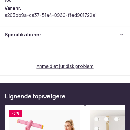
100
Varenr.
a203bb9a-ca37-51a4-8969-ffed981722a1
Produktsikkerhedsinformation
Specifikationer
Anmeld et juridisk problem
Lignende topsælgere
-8 %