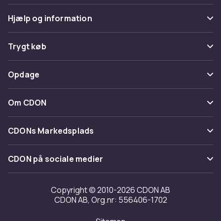
Hjælp og information
Ofte stillede spørgsmål
Trygt køb
Spor pakke
Betaling
Opdage
Fortryd & returner her
Levering
Kategorier
Kontakt os
Om CDON
Vilkår & policy
Maerke
Om os
Tilbagekaldelser
CDONs Markedsplads
Guider
Kundeanmeldelser
Merchant Help Center
CDON på sociale medier
Arbejd på CDON
Investor relations
Copyright © 2010-2026 CDON AB
CDON AB, Org.nr: 556406-1702
Tilgængelighed