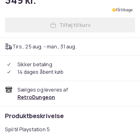
349 kr.
Få tilbage
Tilføj til kurv
Læg Shin Megami Tensei V V
Tirs., 25 aug. - man., 31 aug.
Sikker betaling
14 dages åbent køb
Sælges og leveres af
RetroDungeon
Produktbeskrivelse
Spil til Playstation 5