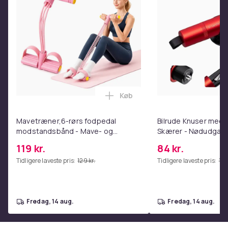
Køb
Læg Mavetræner,6-rørs fodpe
Mavetræner,6-rørs fodpedal
Bilrude Knuser med 
modstandsbånd - Mave- og
Skærer - Nødudgang
coretræning, yoga og
Kompatibel med Alle
119 kr.
84 kr.
hjemmetræningscenter Pink
Red
Tidligere laveste pris:
129 kr.
Tidligere laveste pris:
112 
fredag, 14 aug.
fredag, 14 aug.