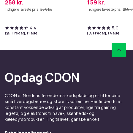
258 kr.
159 kr.
Tidligere laveste pris:
280 kr.
Tidligere laveste pris:
255 kr
4,4
5,0
tirsdag, 11 aug.
fredag, 14 aug.
Opdag CDON
CDON er Nordens førende markedsplads og er til for dine
små hverdagsbehov og store livsdrømme. Her finder du et
konstant voksende udvalg af produkter, lige fra gaming,
legetøj og elektronik til have-, skønheds- og
kæledyrsprodukter. Ting til livet, ganske enkelt.
Betalingsalternativ