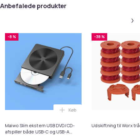
Anbefalede produkter
-8 %
-38 %
Køb
Læg Maiwo Slim ekstern USB DVD
Maiwo Slim ekstern USB DVD/CD-
Udskiftning til Worx t
afspiller både USB-C og USB-A
Eksternt optisk drev