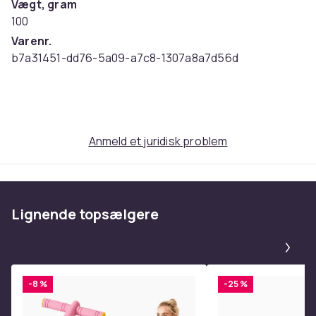
Vægt, gram
100
Varenr.
b7a31451-dd76-5a09-a7c8-1307a8a7d56d
Produktsikkerhedsinformation
Anmeld et juridisk problem
Lignende topsælgere
Pa
-8 %
-25 %