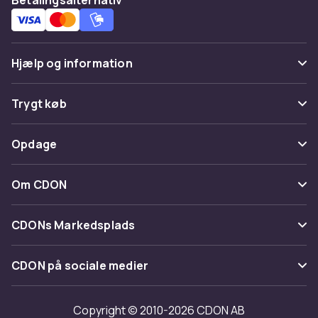
Hjælp og information
Ofte stillede spørgsmål
Trygt køb
Spor pakke
Betaling
Opdage
Fortryd & returner her
Levering
Kategorier
Kontakt os
Om CDON
Vilkår & policy
Maerke
Om os
Tilbagekaldelser
CDONs Markedsplads
Guider
Kundeanmeldelser
Merchant Help Center
CDON på sociale medier
Arbejd på CDON
Investor relations
Copyright © 2010-2026 CDON AB