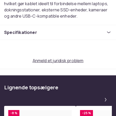
hvilket gør kablet ideelt til forbindelse mellem laptops,
dokningsstationer, eksterne SSD-enheder, kameraer
og andre USB-C-kompatible enheder.
Specifikationer
Specifikationer
Tilslutning: USB-C til USB-C 3.0
Kabellængde: 10 meter
Overførselshastighed: op til 5 Gbps (SuperSpeed
USB 3.0)
Anmeld et juridisk problem
Kompatibilitet: laptops, dokningsstationer, SSD,
kameraer og andre USB-C-enheder
Farve: Sort
Funktioner
Lignende topsælgere
Aktivt kabel, der bevarer stabil signal over lange
Pa
afstande
SuperSpeed 5 Gbps for hurtig og pålidelig
dataoverførsel
-8 %
-25 %
Langt kabel til fleksible installationsmuligheder