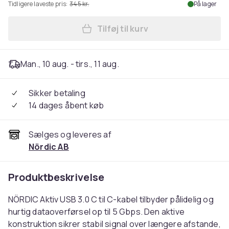
Tidligere laveste pris:
345 kr.
På lager
Tilføj til kurv
Læg NÖRDIC 10m Aktiv USB 3
Man., 10 aug. - tirs., 11 aug.
Sikker betaling
14 dages åbent køb
Sælges og leveres af
Nördic AB
Produktbeskrivelse
NÖRDIC Aktiv USB 3.0 C til C-kabel tilbyder pålidelig og
hurtig dataoverførsel op til 5 Gbps. Den aktive
konstruktion sikrer stabil signal over længere afstande,