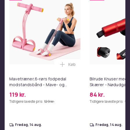
Robust og fleksibelt design for lang levetid
Indhold
1× NÖRDIC USB 3.0 C til C-kabel
Farve
Sort
Vægt, gram
1200
Køb
Læg Mavetræner,6-rørs fodpe
Varenr.
20262513-ef46-5b61-b79d-488db805f143
Mavetræner,6-rørs fodpedal
Bilrude Knuser med 
modstandsbånd - Mave- og
Skærer - Nødudgang
Produktsikkerhedsinformation
coretræning, yoga og
Kompatibel med Alle
119 kr.
84 kr.
hjemmetræningscenter Pink
Red
Tidligere laveste pris:
129 kr.
Tidligere laveste pris:
112 
fredag, 14 aug.
fredag, 14 aug.