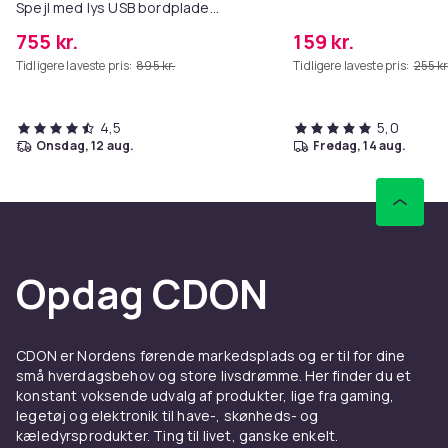
Spejl med lys USB bordplade
vægbeslag hvid 80 x 58 cm
755 kr.
159 kr.
Tidligere laveste pris:
895 kr.
Tidligere laveste pris:
255 kr
4,5
5,0
onsdag, 12 aug.
fredag, 14 aug.
Opdag CDON
CDON er Nordens førende markedsplads og er til for dine
små hverdagsbehov og store livsdrømme. Her finder du et
konstant voksende udvalg af produkter, lige fra gaming,
legetøj og elektronik til have-, skønheds- og
kæledyrsprodukter. Ting til livet, ganske enkelt.