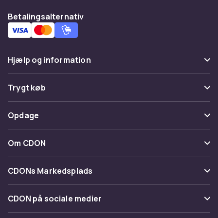
Betalingsalternativ
Hjælp og information
Ofte stillede spørgsmål
Trygt køb
Spor pakke
Betaling
Opdage
Fortryd & returner her
Levering
Kategorier
Kontakt os
Om CDON
Vilkår & policy
Maerke
Om os
Tilbagekaldelser
CDONs Markedsplads
Guider
Kundeanmeldelser
Merchant Help Center
CDON på sociale medier
Arbejd på CDON