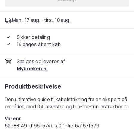
Man., 17 aug. - tirs., 18 aug.
Sikker betaling
14 dages åbent køb
Sælges og leveres af
Myboeken.nl
Produktbeskrivelse
Den ultimative guide til kabelstrikning fra en ekspert på
området, med 150 mønstre og trin-for-trin instruktioner
Varenr.
52e88149-d196-574b-a0f1-4ef6a1671579