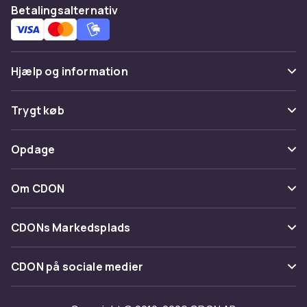
Betalingsalternativ
Hjælp og information
Ofte stillede spørgsmål
Trygt køb
Spor pakke
Betaling
Opdage
Fortryd & returner her
Levering
Kategorier
Kontakt os
Om CDON
Vilkår & policy
Maerke
Om os
Tilbagekaldelser
CDONs Markedsplads
Guider
Kundeanmeldelser
Merchant Help Center
CDON på sociale medier
Arbejd på CDON
Investor relations