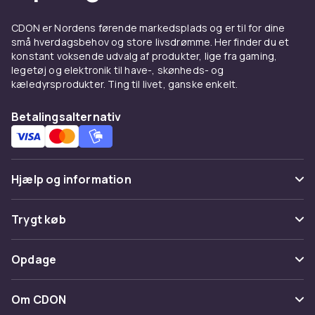
CDON er Nordens førende markedsplads og er til for dine
små hverdagsbehov og store livsdrømme. Her finder du et
konstant voksende udvalg af produkter, lige fra gaming,
legetøj og elektronik til have-, skønheds- og
kæledyrsprodukter. Ting til livet, ganske enkelt.
Betalingsalternativ
Hjælp og information
Ofte stillede spørgsmål
Trygt køb
Spor pakke
Betaling
Opdage
Fortryd & returner her
Levering
Kategorier
Kontakt os
Om CDON
Vilkår & policy