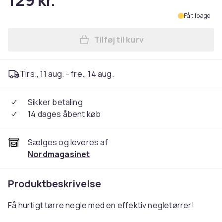
129 kr.
Få tilbage
Tilføj til kurv
Læg Negletørrer / Ventilator
Tirs., 11 aug. - fre., 14 aug.
Sikker betaling
14 dages åbent køb
Sælges og leveres af
Nordmagasinet
Produktbeskrivelse
Få hurtigt tørre negle med en effektiv negletørrer!