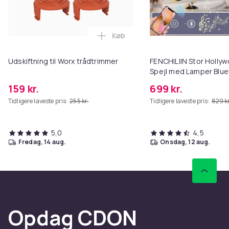
Køb
Læg Udskiftning til Worx trådtr
Udskiftning til Worx trådtrimmer
FENCHILIIN Stor Holl
Spejl med Lamper Blue
Top Vægbeslag Hvid 8
159 kr.
699 kr.
Tidligere laveste pris:
255 kr.
Tidligere laveste pris:
829 kr
5,0
4,5
fredag, 14 aug.
onsdag, 12 aug.
Opdag CDON