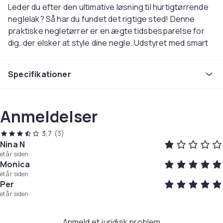
Leder du efter den ultimative løsning til hurtigtørrende
neglelak? Så har du fundet det rigtige sted! Denne
praktiske negletørrer er en ægte tidsbesparelse for
dig, der elsker at style dine negle. Udstyret med smart
teknologi leverer den hurtige og smukke resultater
hver gang. Perfekt at have derhjemme såvel som at
Specifikationer
tage med dig, når du skal ud at rejse.
Uanset om du er en negleentusiast eller bare ønsker
Anmeldelser
smukke negle derhjemme, vil denne negletørrer gøre
underværker. Placer hele hånden i negletørreren eller
3,7
(3)
en enkelt finger ad gangen, alt efter dit behov, og vupti,
Nina N
så har du tørre fine negle. Så slip for lange ventetider
et år siden
og risiko for rod med denne effektive negletørrer!
Monica
et år siden
Per
Tørrer hurtigt og effektivt malede negle med
et år siden
imponerende resultater
Brugervenlig og nem at tage med, hvor du end er
Anmeld et juridisk problem