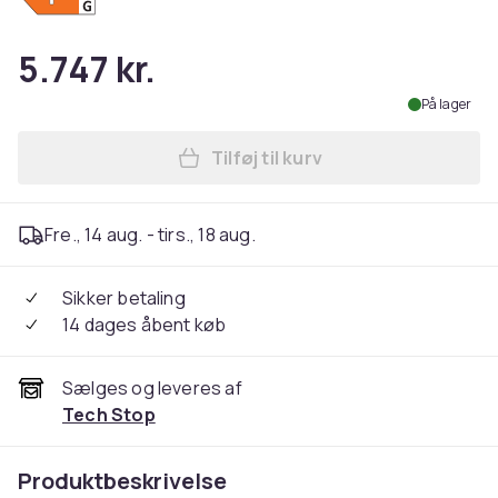
5.747 kr.
På lager
Tilføj til kurv
Læg MSI MAG 272QP QD-OLED
Fre., 14 aug. - tirs., 18 aug.
Sikker betaling
14 dages åbent køb
Sælges og leveres af
Tech Stop
Produktbeskrivelse