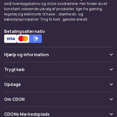
små hverdagsbehov og store livsdrømme. Her finder du et
konstant voksende udvalg af produkter, lige fra gaming,
legetøj og elektronik til have-, skønheds- og
kæledyrsprodukter. Ting til livet, ganske enkelt.
Betalingsalternativ
Hjælp og information
Ofte stillede spørgsmål
Trygt køb
Spor pakke
Betaling
Opdage
Fortryd & returner her
Levering
Kategorier
Kontakt os
Om CDON
Vilkår & policy
Maerke
Om os
Tilbagekaldelser
CDONs Markedsplads