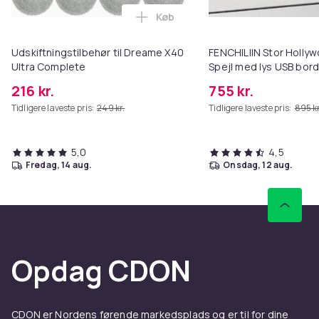
Køb
Læg Udskiftningstilbehør til Dr
Udskiftningstilbehør til Dreame X40
FENCHILIIN Stor Holl
Ultra Complete
Spejl med lys USB bor
vægbeslag hvid 80 x 5
216 kr.
755 kr.
Tidligere laveste pris:
249 kr.
Tidligere laveste pris:
895 kr
5,0
4,5
fredag, 14 aug.
onsdag, 12 aug.
Opdag CDON
CDON er Nordens førende markedsplads og er til for dine