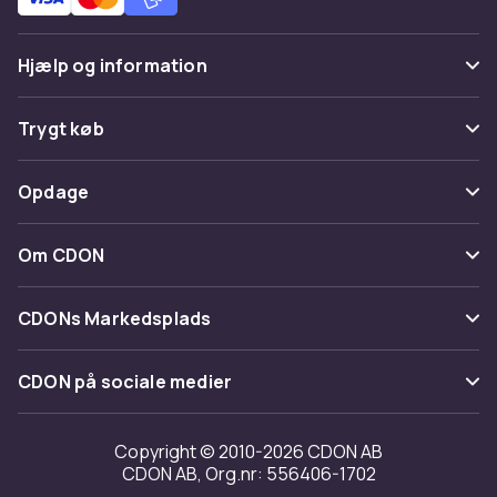
Hjælp og information
Ofte stillede spørgsmål
Trygt køb
Spor pakke
Betaling
Opdage
Fortryd & returner her
Levering
Kategorier
Kontakt os
Om CDON
Vilkår & policy
Maerke
Om os
Tilbagekaldelser
CDONs Markedsplads
Guider
Kundeanmeldelser
Merchant Help Center
CDON på sociale medier
Arbejd på CDON
Investor relations
Copyright © 2010-2026 CDON AB
CDON AB, Org.nr: 556406-1702
Tilgængelighed