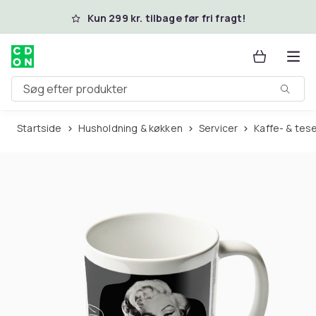
Spring til hovedindhold
Kun 299 kr. tilbage før fri fragt!
Søg efter produkter
Startside
Husholdning & køkken
Servicer
Kaffe- & tes