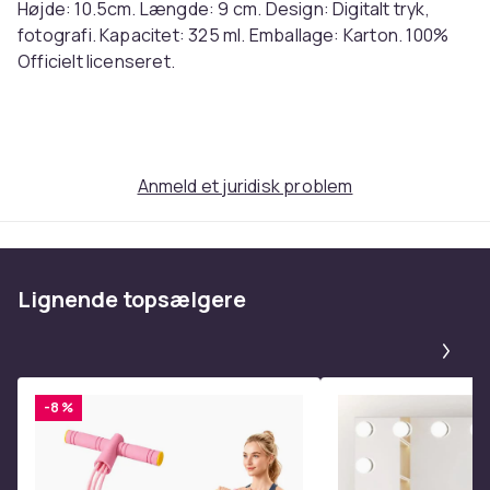
Højde: 10.5cm. Længde: 9 cm. Design: Digitalt tryk,
fotografi. Kapacitet: 325 ml. Emballage: Karton. 100%
Officielt licenseret.
English: Marilyn Monroe Noir Mug. 100% Ceramic. Width:
12cm. Height: 10.5cm. Length: 9cm. Design: Digital Print,
Photograph. Capacity: 325ml. Packaging: Cardboard.
Anmeld et juridisk problem
100% Officially Licensed. Ref: UTPM1785
Farve
Hvid/sort
Størrelse
Lignende topsælgere
Einheitsgröße (EU)
Pa
Varenr.
7692ddb1-ce6c-4fd7-8399-2b09645d8bb8
-8 %
Produktsikkerhedsinformation