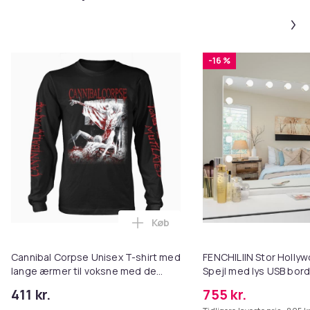
-16 %
Køb
Læg Cannibal Corpse Unisex T-s
Cannibal Corpse Unisex T-shirt med
FENCHILIIN Stor Holl
lange ærmer til voksne med de
Spejl med lys USB bor
lemlæstede gravmæler
vægbeslag hvid 80 x 5
411 kr.
755 kr.