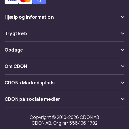
Hjælp og information
Ofte stillede spørgsmål
Trygt køb
Spor pakke
Betaling
Opdage
Fortryd & returner her
Levering
Kategorier
Kontakt os
Om CDON
Vilkår & policy
Maerke
Om os
Tilbagekaldelser
CDONs Markedsplads
Guider
Kundeanmeldelser
Merchant Help Center
CDON på sociale medier
Arbejd på CDON
Investor relations
Copyright © 2010-2026 CDON AB
CDON AB, Org.nr: 556406-1702
Tilgængelighed