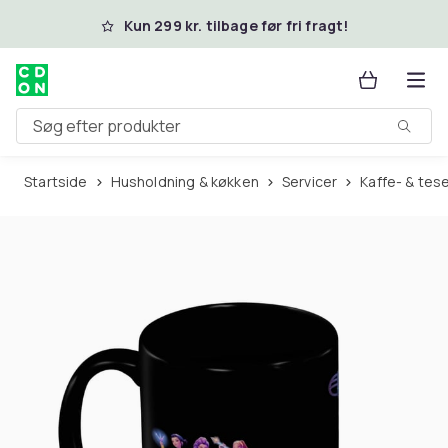
Spring til hovedindhold
Kun 299 kr. tilbage før fri fragt!
Søg efter produkter
Startside
Husholdning & køkken
Servicer
Kaffe- & tes