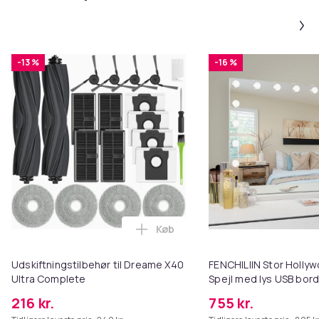
-13 %
-16 %
Køb
Læg Udskiftningstilbehør til Dr
Udskiftningstilbehør til Dreame X40
FENCHILIIN Stor Holl
Ultra Complete
Spejl med lys USB bor
vægbeslag hvid 80 x 5
216 kr.
755 kr.