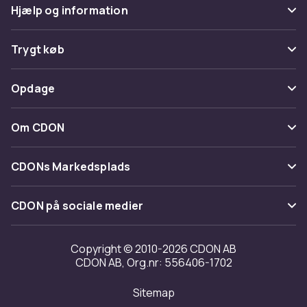
Hjælp og information
Ofte stillede spørgsmål
Trygt køb
Spor pakke
Betaling
Opdage
Fortryd & returner her
Levering
Kategorier
Kontakt os
Om CDON
Vilkår & policy
Maerke
Om os
Tilbagekaldelser
CDONs Markedsplads
Guider
Kundeanmeldelser
Merchant Help Center
CDON på sociale medier
Arbejd på CDON
Investor relations
Copyright © 2010-2026 CDON AB
CDON AB, Org.nr: 556406-1702
Tilgængelighed
Sitemap
Transparensrapport