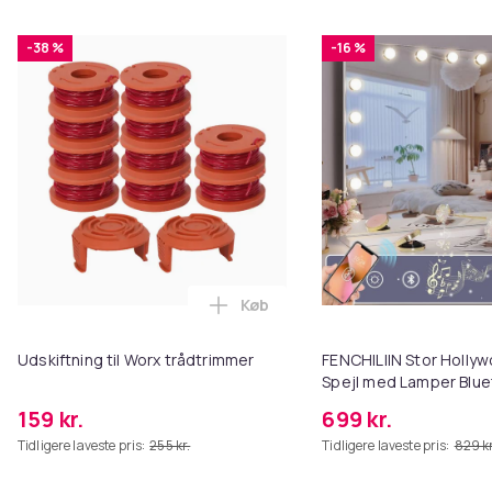
-38 %
-16 %
Køb
Læg Udskiftning til Worx trådtr
Udskiftning til Worx trådtrimmer
FENCHILIIN Stor Holl
Spejl med Lamper Blue
Top Vægbeslag Hvid 8
159 kr.
699 kr.
Tidligere laveste pris:
255 kr.
Tidligere laveste pris:
829 kr