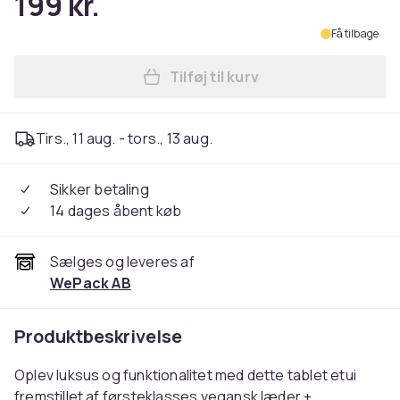
199 kr.
Få tilbage
Tilføj til kurv
Læg iPad Pro 11 (2024) Etui
Tirs., 11 aug. - tors., 13 aug.
Sikker betaling
14 dages åbent køb
Sælges og leveres af
WePack AB
Produktbeskrivelse
Oplev luksus og funktionalitet med dette tablet etui
fremstillet af førsteklasses vegansk læder +