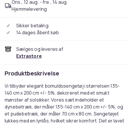
Ons., 12 aug. - fre., 14 aug.
Hjemmelevering
Sikker betaling
14 dages åbent køb
Sælges og leveres af
Extrastore
Produktbeskrivelse
Vi tilbyder elegant bomuldssengetøj i størrelsen 135-
140 cm x 200 cm +/- 5%, dekoreret med et smukt
mønster af solsikker. Vores sæt indeholder et
dynebetræk, der måler 135-140 cm x 200 cm +/- 5%, og
et pudebetræk, der måler 70 cm x 80 cm. Sengetøjet
lukkes med en lynlås, hvilket sikrer komfort. Det er lavet
af højkvalitets bomuldsmikrofiber og er kendetegnet