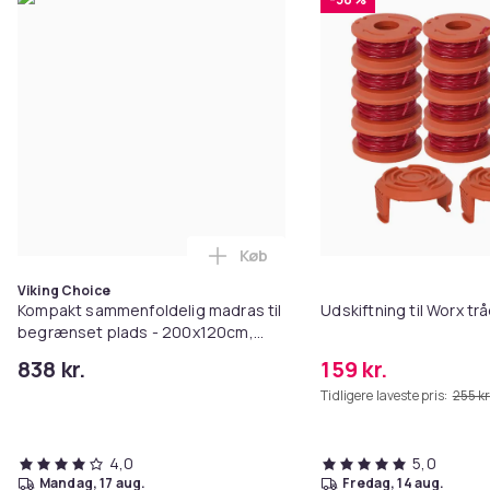
Køb
Læg Kompakt sammenfoldelig ma
Viking Choice
Kompakt sammenfoldelig madras til
Udskiftning til Worx t
begrænset plads - 200x120cm,
vaskebar betræk
838 kr.
159 kr.
Tidligere laveste pris:
255 kr
4,0
5,0
mandag, 17 aug.
fredag, 14 aug.