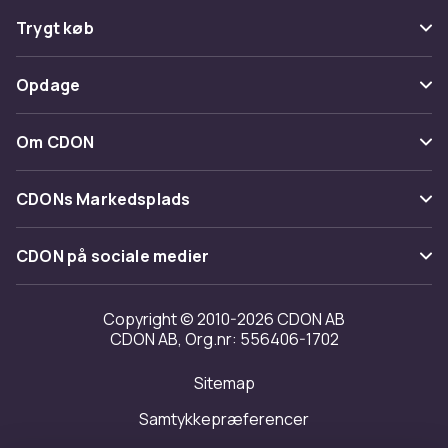
Ofte stillede spørgsmål
Trygt køb
Spor pakke
Betaling
Opdage
Fortryd & returner her
Levering
Kategorier
Kontakt os
Om CDON
Vilkår & policy
Maerke
Om os
Tilbagekaldelser
CDONs Markedsplads
Guider
Kundeanmeldelser
Merchant Help Center
CDON på sociale medier
Arbejd på CDON
Investor relations
Copyright © 2010-2026 CDON AB
CDON AB, Org.nr: 556406-1702
Tilgængelighed
Sitemap
Transparensrapport
Samtykkepræferencer