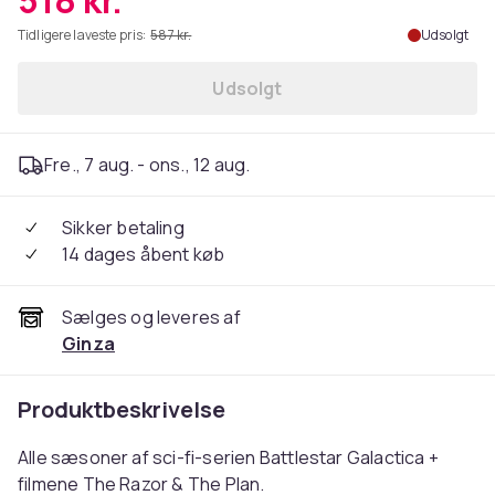
518 kr.
Tidligere laveste pris:
587 kr.
Udsolgt
Udsolgt
Fre., 7 aug. - ons., 12 aug.
Sikker betaling
14 dages åbent køb
Sælges og leveres af
Ginza
Produktbeskrivelse
Alle sæsoner af sci-fi-serien Battlestar Galactica +
filmene The Razor & The Plan.