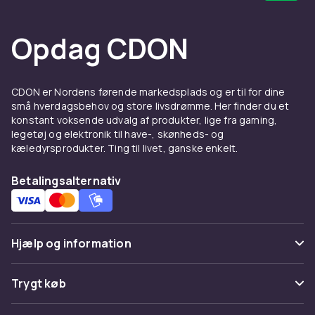
Aldersgrænse: 15 år
Region: 2
Opdag CDON
Billede: 1.78:1 HD
Sprog: Engelsk
Tekst: Svensk, Norsk, Dansk, Finsk
CDON er Nordens førende markedsplads og er til for dine
Lyd: 5.1 dts HD
små hverdagsbehov og store livsdrømme. Her finder du et
Længde: 67 timer
konstant voksende udvalg af produkter, lige fra gaming,
Label: Universal
legetøj og elektronik til have-, skønheds- og
kæledyrsprodukter. Ting til livet, ganske enkelt.
Distributør: Import
Betalingsalternativ
Stregkode: 5705643991870
SKU: 19178
EXTRAS:
Hjælp og information
Se bagsiden af filmen!
Ofte stillede spørgsmål
Format
Trygt køb
Blu-ray
Spor pakke