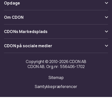
Varenr.
Betaling
Opdage
29bdcff3-563b-55cf-a2e0-a4af22d6de8c
Fortryd & returner her
Levering
Kategorier
Produktsikkerhedsinformation
Kontakt os
Om CDON
Vilkår & policy
Maerke
Om os
Tilbagekaldelser
CDONs Markedsplads
Guider
Kundeanmeldelser
Merchant Help Center
CDON på sociale medier
Arbejd på CDON
Investor relations
Copyright © 2010-2026 CDON AB
CDON AB, Org.nr: 556406-1702
Tilgængelighed
Sitemap
Transparensrapport
Samtykkepræferencer