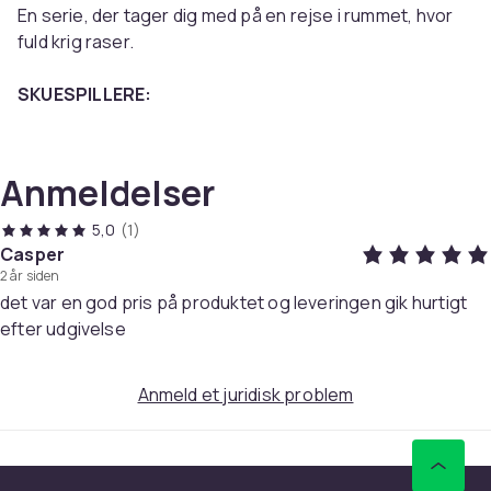
En serie, der tager dig med på en rejse i rummet, hvor
fuld krig raser.
SKUESPILLERE:
Katee Sackhoff
Edward James Olmos
Mary McDonnell
Anmeldelser
Jamie Bamber
James Callis
5,0
(1)
Tricia Helfer
Casper
2 år siden
Grace Park
det var en god pris på produktet og leveringen gik hurtigt
Michael Hogan
efter udgivelse
Bodie Olmos
Leah Cairns
Anmeld et juridisk problem
ØVRIGT:
Medietype: 22 Blu-ray
Produktionsår: 2003, 2004, 2005, 2006, 2008, 2009
Produktionsland: USA