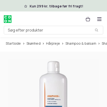
Spring til hovedindhold
Kun 299 kr. tilbage før fri fragt!
Søg efter produkter
Startside
Skønhed
Hårpleje
Shampoo & balsam
S