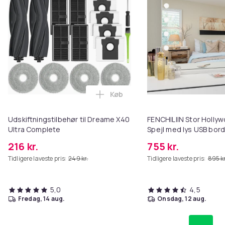
Køb
Læg Udskiftningstilbehør til Dr
Udskiftningstilbehør til Dreame X40
FENCHILIIN Stor Holl
Ultra Complete
Spejl med lys USB bor
vægbeslag hvid 80 x 5
216 kr.
755 kr.
Tidligere laveste pris:
249 kr.
Tidligere laveste pris:
895 kr
5,0
4,5
fredag, 14 aug.
onsdag, 12 aug.