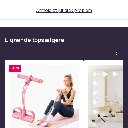
Anmeld et juridisk problem
Lignende topsælgere
Pa
-8 %