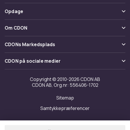
Spor pakke
Betaling
Opdage
Fortryd & returner her
Levering
Kategorier
Kontakt os
Om CDON
Vilkår & policy
Maerke
Om os
Tilbagekaldelser
CDONs Markedsplads
Guider
Kundeanmeldelser
Merchant Help Center
CDON på sociale medier
Arbejd på CDON
Investor relations
Copyright © 2010-2026 CDON AB
CDON AB, Org.nr: 556406-1702
Tilgængelighed
Sitemap
Transparensrapport
Samtykkepræferencer