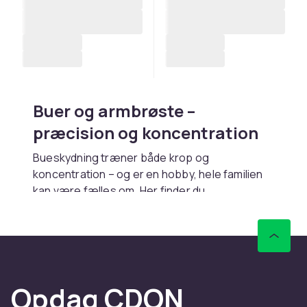
Buer og armbrøste –
præcision og koncentration
Bueskydning træner både krop og
koncentration – og er en hobby, hele familien
kan være fælles om. Her finder du
recurvebuer, langbuer og compoundbuer
samt armbrøste til træning og fritidsskydning,
fra begyndersæt til udstyr for øvede skytter.
Vælg den rette bue
Opdag CDON
Recurvebuen er den klassiske begynderbue –