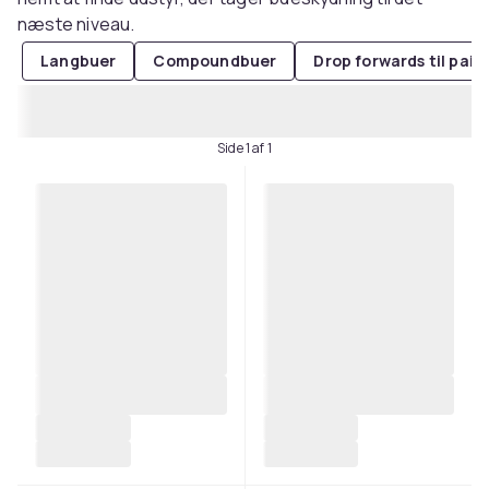
næste niveau.
Langbuer
Compoundbuer
Drop forwards til pai
Side 1 af 1