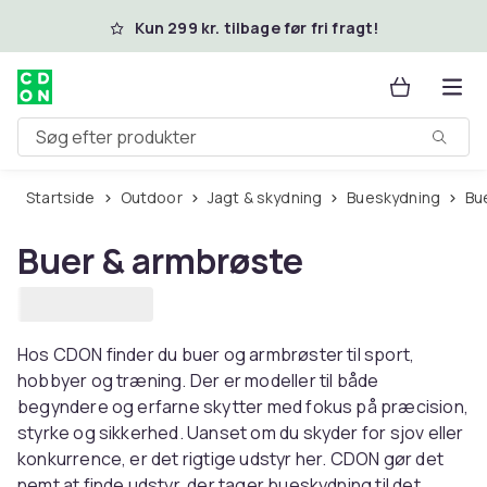
Spring til hovedindhold
Kun 299 kr. tilbage før fri fragt!
Søg efter produkter
Startside
Outdoor
Jagt & skydning
Bueskydning
B
Buer & armbrøste
Hos CDON finder du buer og armbrøster til sport,
hobbyer og træning. Der er modeller til både
begyndere og erfarne skytter med fokus på præcision,
styrke og sikkerhed. Uanset om du skyder for sjov eller
konkurrence, er det rigtige udstyr her. CDON gør det
nemt at finde udstyr, der tager bueskydning til det