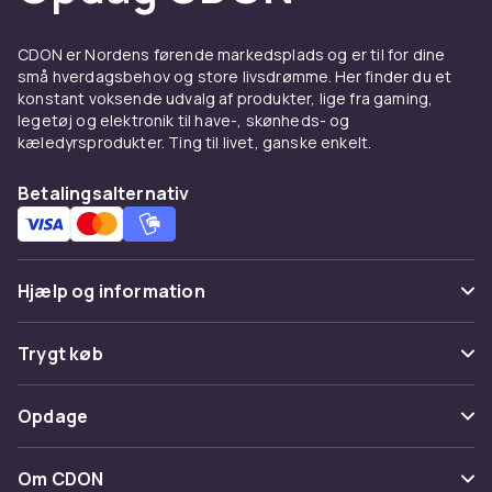
enkel, justerbar og den type der skydes med i
skoler og klubber. Compoundbuen har trisser,
CDON er Nordens førende markedsplads og er til for dine
der letter trækket og giver højere præcision,
små hverdagsbehov og store livsdrømme. Her finder du et
mens armbrøsten spændes på forhånd og
konstant voksende udvalg af produkter, lige fra gaming,
sigtes som et gevær. Trækvægten måles i
legetøj og elektronik til have-, skønheds- og
pund – begyndere starter typisk på 15–25
kæledyrsprodukter. Ting til livet, ganske enkelt.
pund. Skyd altid mod egnet skydemål på sikkert
område.
Betalingsalternativ
Køb bue eller armbrøst online
hos CDON
Hjælp og information
Husk
pile
i rette længde og spine – og se hele
udvalget inden for
bueskydning
. Hos CDON
Ofte stillede spørgsmål
Trygt køb
handler du trygt med hurtig levering.
Spor pakke
Betaling
Opdage
Fortryd & returner her
Levering
Kategorier
Kontakt os
Om CDON