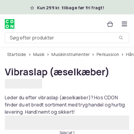
Spring til hovedindhold
Kun 299 kr. tilbage før fri fragt!
Søg efter produkter
Startside
Musik
Musikinstrumenter
Perkussion
Hå
Vibraslap (æselkæber)
Leder du efter vibraslap (æselkæber)? Hos CDON
finder du et bredt sortiment med tryg handel og hurtig
levering. Handl nemt og sikkert!
Side 1 af 1