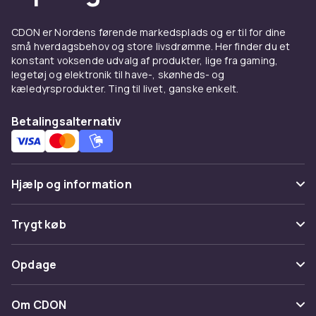
CDON er Nordens førende markedsplads og er til for dine
små hverdagsbehov og store livsdrømme. Her finder du et
konstant voksende udvalg af produkter, lige fra gaming,
legetøj og elektronik til have-, skønheds- og
kæledyrsprodukter. Ting til livet, ganske enkelt.
Betalingsalternativ
Hjælp og information
Ofte stillede spørgsmål
Trygt køb
Spor pakke
Betaling
Opdage
Fortryd & returner her
Levering
Kategorier
Kontakt os
Om CDON
Vilkår & policy