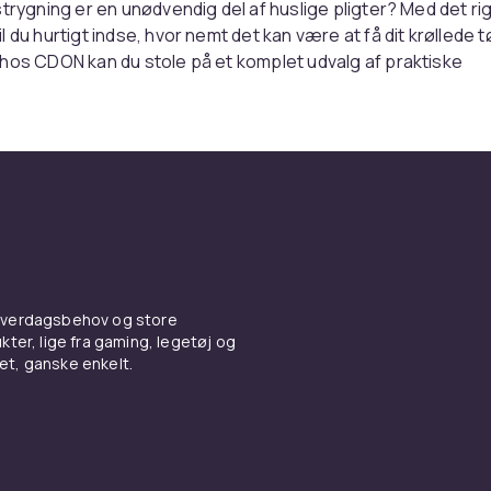
strygning er en unødvendig del af huslige pligter? Med det ri
 du hurtigt indse, hvor nemt det kan være at få dit krøllede tøj
hos CDON kan du stole på et komplet udvalg af praktiske
 til enhver smag og behov. Vores forskellige strygebrætte
r gør det nemmere at stryge alt fra simpelt hverdagstøj til fes
ar brug for et lille strygebræt til polterabend eller et mere 
 hele familiens garderobe, har vi noget, der passer til dig. V
llige størrelser og detaljer, der gør strygning mere tilpasse
et kommer til vask og strygning.
 funktioner og effektiv
aring
 hverdagsbehov og store
ter, lige fra gaming, legetøj og
vet, ganske enkelt.
kke savnet vores praktiske modeller med ærmestrygebrætter,
ægge brættet direkte væk? Et smart valg for dem, der leder 
 og praktisk løsning til strygeprocessen. Ligesom støvsuger
også en tendens til at blive svært at opbevare efter hver br
marte funktioner, der gør det muligt at folde brædderne, ka