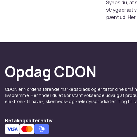
Synes du, at 
strygebræt vil
pænt ud. Her 
strygebrætter
funktioner, de
Uanset om du h
strygebræt til
mellem forske
rutiner, når d
Opdag CDON
Smarte
opbev
CDON er Nordens førende markedsplads og er til for dine små
livsdrømme. Her finder du et konstant voksende udvalg af produk
elektronik til have-, skønheds- og kæledyrsprodukter. Ting til li
Du har vel i
det nemt at l
enkel, hurtig
Betalingsalternativ
strygejernet 
Takket være s