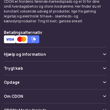
Fordele og brugsanvisning til
CDON er Nordens førende markedsplads og er til for dine
små hverdagsbehov og store livsdrømme. Her finder du et
Hastighedsradarer
konstant voksende udvalg af produkter, lige fra gaming,
legetøj og elektronik til have-, skønheds- og
Hos CDON finder du Hastighedsradarer fra
kæledyrsprodukter. Ting til livet, ganske enkelt.
ledende producenter til konkurrencedygtige
priser. Vores brede sortiment dækker alle
Betalingsalternativ
prisklasser, fra indstegningsmodeller til
avancerede professionelle løsninger. Alle
produkter er certificerede og lever op til
europæiske kvalitets- og
Hjælp og information
sikkerhedsstandarder.
Ofte stillede spørgsmål
Når du køber Hastighedsradarer hos CDON, får
Trygt køb
du adgang til produktbeskrivelser med
Spor pakke
detaljerede specifikationer, kundeanmeldelser
Betaling
Opdage
og nem sammenligning af modeller. Vi tilbyder
Fortryd & returner her
Levering
hurtig levering og enkel returnering – og vores
Kategorier
Kontakt os
Om CDON
kundeservice er altid klar til at hjælpe dig med
Vilkår & policy
det rigtige valg.
Maerke
Om os
Tilbagekaldelser