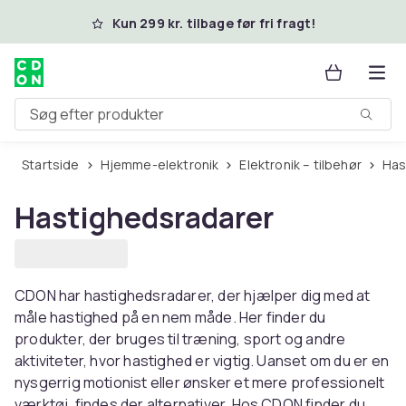
Spring til hovedindhold
Kun 299 kr. tilbage før fri fragt!
Søg efter produkter
Startside
Hjemme-elektronik
Elektronik – tilbehør
Ha
Hastighedsradarer
CDON har hastighedsradarer, der hjælper dig med at
måle hastighed på en nem måde. Her finder du
produkter, der bruges til træning, sport og andre
aktiviteter, hvor hastighed er vigtig. Uanset om du er en
nysgerrig motionist eller ønsker et mere professionelt
værktøj, findes der alternativer. Hos CDON finder du