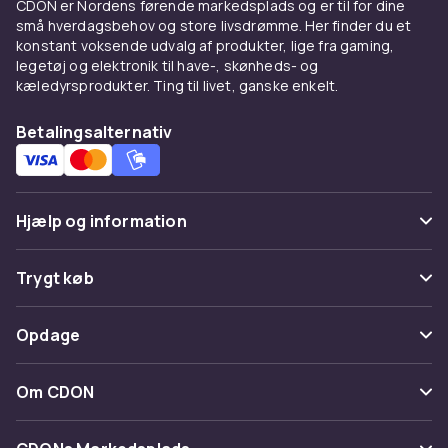
CDON er Nordens førende markedsplads og er til for dine
usynlig, lugtfri gas. Se også
brandalarm
og
små hverdagsbehov og store livsdrømme. Her finder du et
brandslukkere
for helhedsorienteret
konstant voksende udvalg af produkter, lige fra gaming,
brandsikkerhed. Trygge køb fra CDON.
legetøj og elektronik til have-, skønheds- og
kæledyrsprodukter. Ting til livet, ganske enkelt.
Betalingsalternativ
Hjælp og information
Ofte stillede spørgsmål
Trygt køb
Spor pakke
Betaling
Opdage
Fortryd & returner her
Levering
Kategorier
Kontakt os
Om CDON
Vilkår & policy
Maerke
Om os
Tilbagekaldelser