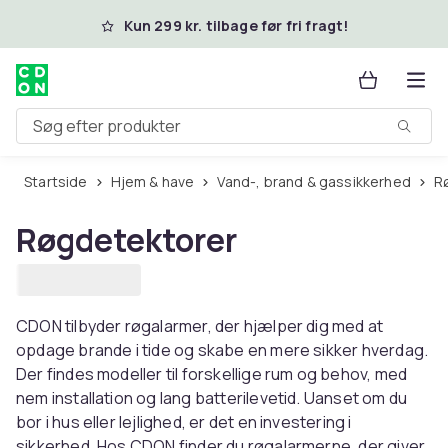
Spring til hovedindhold
Kun 299 kr. tilbage før fri fragt!
Søg efter produkter
Startside
Hjem & have
Vand-, brand & gassikkerhed
Røgdetektorer
CDON tilbyder røgalarmer, der hjælper dig med at
opdage brande i tide og skabe en mere sikker hverdag.
Der findes modeller til forskellige rum og behov, med
nem installation og lang batterilevetid. Uanset om du
bor i hus eller lejlighed, er det en investering i
sikkerhed. Hos CDON finder du røgalarmerne, der giver