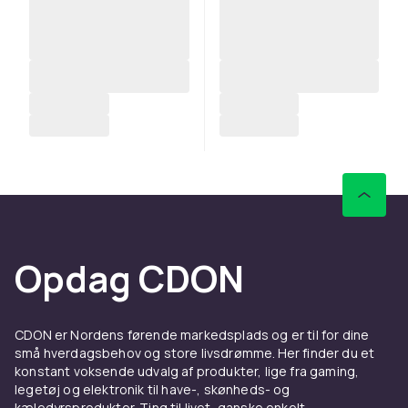
Opdag CDON
CDON er Nordens førende markedsplads og er til for dine
små hverdagsbehov og store livsdrømme. Her finder du et
konstant voksende udvalg af produkter, lige fra gaming,
legetøj og elektronik til have-, skønheds- og
kæledyrsprodukter. Ting til livet, ganske enkelt.