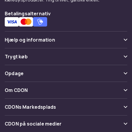
Betalingsalternativ
Hjælp og information
Ofte stillede spørgsmål
Trygt køb
Spor pakke
Betaling
Opdage
Fortryd & returner her
Levering
Kategorier
Kontakt os
Om CDON
Vilkår & policy
Maerke
Om os
Tilbagekaldelser
CDONs Markedsplads
Guider
Kundeanmeldelser
Merchant Help Center
CDON på sociale medier
Arbejd på CDON