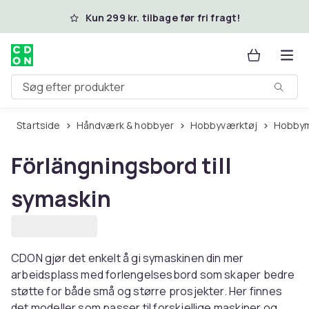
Spring til hovedindhold
Kun 299 kr. tilbage før fri fragt!
Søg efter produkter
Startside
Håndværk & hobbyer
Hobbyværktøj
Hobbym
Förlängningsbord till
symaskin
CDON gjør det enkelt å gi symaskinen din mer
arbeidsplass med forlengelsesbord som skaper bedre
støtte for både små og større prosjekter. Her finnes
det modeller som passer til forskjellige maskiner og