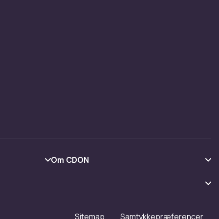
er
ryllupper
ropiske
en er en
ryllup
hos
Om CDON
Om os
Kundeanmeldelser
Arbejd på CDON
Sitemap
Samtykkepræferencer