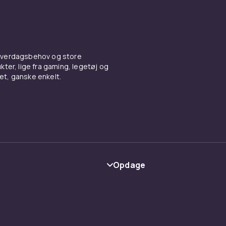
erpigekurve til temabryllupp
upper kan blomsterpigekurven tilpasses temaet – rustikke b
ørrede blomster, strandbryllupper med muslingeskaller og t
 hverdagsbehov og store
ter, lige fra gaming, legetøj og
er vintagebryllupper med gamle rosenblade og blonder. Kurv
vet, ganske enkelt.
iv detalje der fremhæver blomsterpigernes charme.
psdekorationer fra CDON
rative løbere
og
puder til ringe
i vores sortiment af
ting til b
Opdage
Kategorier
Maerke
y
Guider