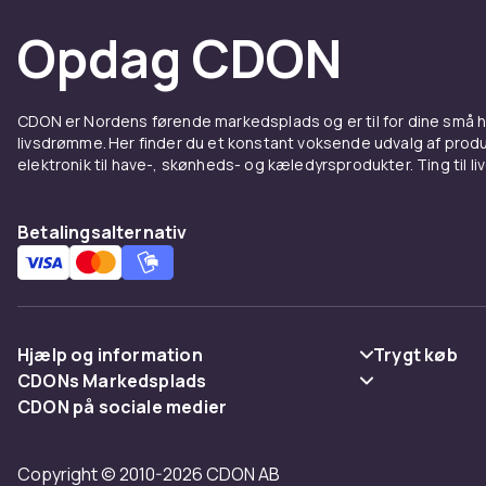
Opdag CDON
Blomst
Til temabryll
med jute og t
CDON er Nordens førende markedsplads og er til for dine små
livsdrømme. Her finder du et konstant voksende udvalg af produk
blomster, ell
elektronik til have-, skønheds- og kæledyrsprodukter. Ting til li
flot dekorat
Bryllu
Betalingsalternativ
Se også
deko
CDON.
Hjælp og information
Trygt køb
CDONs Markedsplads
Ofte stillede spørgsmål
Betaling
CDON på sociale medier
Merchant Help Center
Spor pakke
Levering
Copyright © 2010-2026 CDON AB
Fortryd & returner her
Vilkår & polic