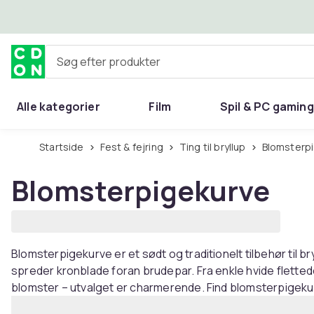
Spring til hovedindhold
Søg efter produkter
Alle kategorier
Film
Spil & PC gaming
Hjem & have
Startside
Fest & fejring
Ting til bryllup
Blomsterp
Blomsterpigekurve
Blomsterpigekurve er et sødt og traditionelt tilbehør til 
spreder kronblade foran brudepar. Fra enkle hvide flette
blomster – utvalget er charmerende. Find blomsterpigek