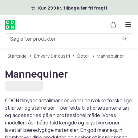
Spring til hovedindhold
Kun 299 kr. tilbage før fri fragt!
Søg efter produkter
Startside
Erhverv & industri
Detail
Mannequiner
Mannequiner
CDON tilbyder detailmannequiner i en række forskellige
stilarter og størrelser – perfekte til at præsentere tøj
og accessories på en professionel måde. Vores
modeller fås i både fuld længde og brystversioner,
lavet af bæredygtige materialer. En god mannequin
fremhæver dine produkter og skaber et inspirerende