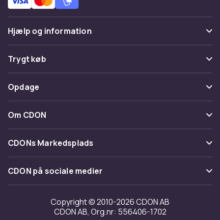
Hjælp og information
Ofte stillede spørgsmål
Trygt køb
Spor pakke
Betaling
Opdage
Fortryd & returner her
Levering
Kategorier
Kontakt os
Om CDON
Vilkår & policy
Maerke
Om os
Tilbagekaldelser
CDONs Markedsplads
Guider
Kundeanmeldelser
Merchant Help Center
CDON på sociale medier
Arbejd på CDON
Investor relations
Copyright © 2010-2026 CDON AB
CDON AB, Org.nr: 556406-1702
Tilgængelighed