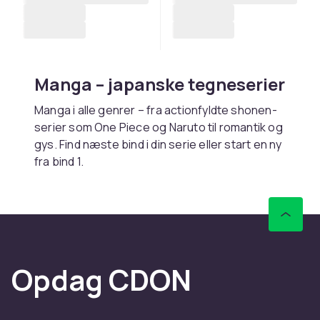
Manga – japanske tegneserier
Manga i alle genrer – fra actionfyldte shonen-
serier som One Piece og Naruto til romantik og
gys. Find næste bind i din serie eller start en ny
fra bind 1.
Køb manga online hos CDON
Hos CDON finder du manga i alle genrer – med
hurtig levering og trygt køb.
Opdag CDON