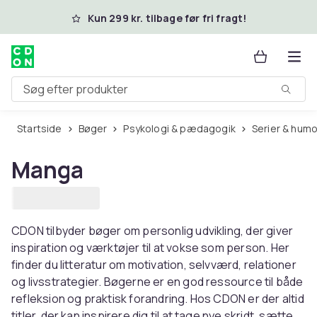
Spring til hovedindhold
Kun 299 kr. tilbage før fri fragt!
Søg efter produkter
Startside
Bøger
Psykologi & pædagogik
Serier & humo
Manga
CDON tilbyder bøger om personlig udvikling, der giver
inspiration og værktøjer til at vokse som person. Her
finder du litteratur om motivation, selvværd, relationer
og livsstrategier. Bøgerne er en god ressource til både
refleksion og praktisk forandring. Hos CDON er der altid
titler, der kan inspirere dig til at tage nye skridt, sætte