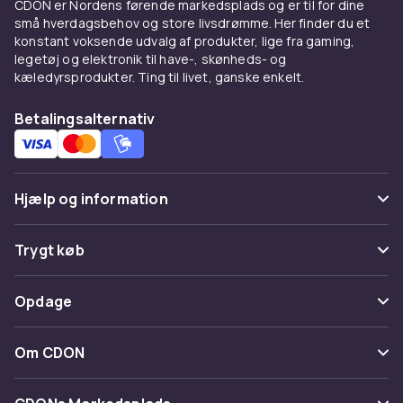
CDON er Nordens førende markedsplads og er til for dine
små hverdagsbehov og store livsdrømme. Her finder du et
konstant voksende udvalg af produkter, lige fra gaming,
legetøj og elektronik til have-, skønheds- og
kæledyrsprodukter. Ting til livet, ganske enkelt.
Betalingsalternativ
Hjælp og information
Ofte stillede spørgsmål
Trygt køb
Spor pakke
Betaling
Opdage
Fortryd & returner her
Levering
Kategorier
Kontakt os
Om CDON
Vilkår & policy
Maerke
Om os
Tilbagekaldelser