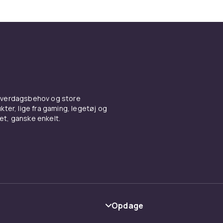
 hverdagsbehov og store
ter, lige fra gaming, legetøj og
vet, ganske enkelt.
Opdage
Kategorier