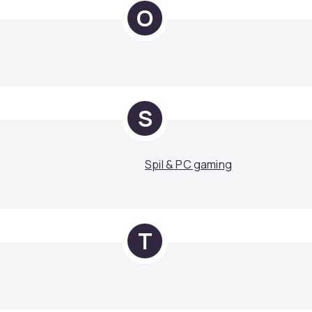
O
S
Spil & PC gaming
T