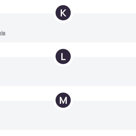
K
ele
L
M