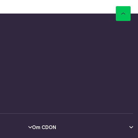
Om CDON
Om os