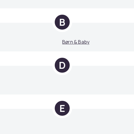
B
Børn & Baby
D
E