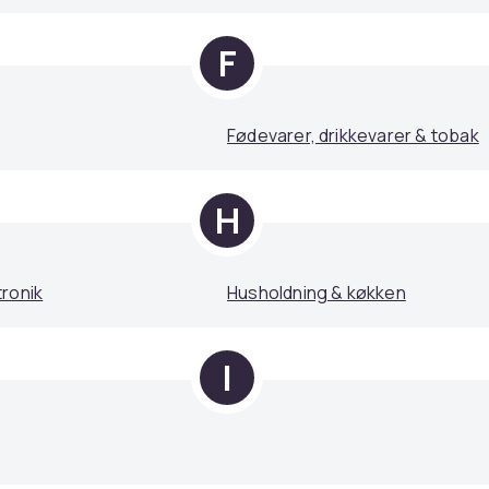
F
Fødevarer, drikkevarer & tobak
H
ronik
Husholdning & køkken
I