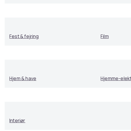
Fest & fejring
Film
Hjem & have
Hjemme-elekt
Interiør