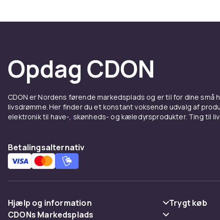
Opdag CDON
CDON er Nordens førende markedsplads og er til for dine små
livsdrømme. Her finder du et konstant voksende udvalg af produk
elektronik til have-, skønheds- og kæledyrsprodukter. Ting til li
Betalingsalternativ
Hjælp og information
Trygt køb
CDONs Markedsplads
Ofte stillede spørgsmål
Betaling